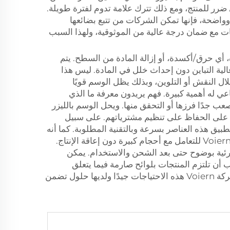
 ضرر للمنتج، ومع ذلك تترك علامة تدوم لفترة طويلة.
 وواضحة، فإنها تمكن الشركات من تتبع بضائعها
ات مع ضمان درجة عالية من الموثوقية، ولهذا السبب
، أي حرق/أكسدة، أو إزالة المادة من السطح. يتم
لية التباين دون إحداث خلل في المادة. ليس هذا
ل النقش أو التلوين، وبذلك يظل الوسم قويًا
عي له أهمية كبيرة. فهم يريدون معرفة ما الذي
 جدًا فرزها أو التحقق منها. ويحل الوسم بالليزر
على الحفاظ على تنظيم مشترياتهم. على سبيل
طبيق هذه العناصر بسرعة وبالتقنية المطلوبة. كما أنه
سريع جدًا، واقتصادي بالنسبة للتشغيل الإنتاجي الكبير الذي تتطلبه الطلبات الجملة. تم تصميم ماكينات الوسم بالليزر من Voiern للتعامل مع أحجام كبيرة دون إعاقة الإنتاج.
 مرئية بوضوح حتى بعد الشحن والاستخدام. يمكن
 أن تلتزم المنتجات بلوائح صارمة فيما يتعلق
بالوسم. ويتم الالتزام بهذه القواعد بدقة من خلال الوسم بالليزر، وبالتالي فهو خيار ذكي للمستخدمين المؤهلين. وتُدرك شركة Voiern هذه الاحتياجات جيدًا ولديها حلول تضمن