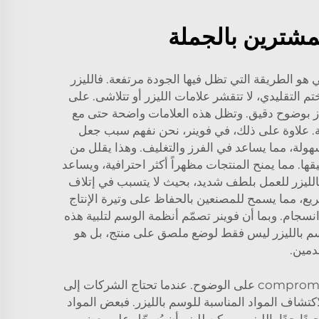
لمشترين بالجملة
ي هو الطريقة التي تظل فيها الجودة مرتفعة. فالليزر
لصقات أو الختم التقليدي، لا تتقشر علامات الليزر أو تتلاشى. على
لطراز بوضوح دقيق. وتظل هذه العلامات واضحة حتى مع
مة. علاوة على ذلك، في فوينر، نحن نفهم سبب جعل
 العلامات الليزرية بسهولة، مما يساعد في الفرز والتغليف. وهذا يقلل من
ا. مما يمنح المنتجات مظهراً أكثر احترافية، ويساعد
الليزر للعمل بلطف شديد، بحيث لا يتسبب في إتلاف
ريع، مما يسمح للمصنعين بالحفاظ على وتيرة الإنتاج
طوط التmontage، حيث تتحرك كل شيء بسلاسة وانسجام. وبما أن فوينر تصمّم أنظمة الوسم لتلبية هذه
الوسم بالليزر ليس فقط لوضع ملصق على منتج، بل هو
دمين.
الوسم بالليزر الصناعي هو طريقة فريدة لطباعة الصور أو الكلمات أو الرموز على مختلف المواد خلال ثوانٍ دون الت compromise على الوضوح. عندما تحتاج الشركات إلى
 أن يكون الوسم متينًا وواضحًا وسريعًا. في شركة Voiern، نوجه الشركات لاكتشاف المواد المناسبة للوسم بالليزر. فبعض المواد
ًا جدًا بالليزر. ويمكن لليزر أن يُسجّل على بعض