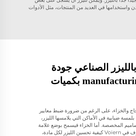
دن واستخدامها في العديد من المنتجات، مثل الأدوات
الليزر الصناعي جودة
المنتج في الت manufacturing بكميات
اج والخزاء، على الرغم من ضرورة ضبط معايير
ج بلمسة ضبابية في الأماكن التي يلامسها الليزر،
اميم المخصصة. أما الخزاء فيسمح بوضع علامة
دائمة وواضحة لا تتلاشى. نحن نعرف في Voiern كيفية تحسين الليزر لكل مادة،