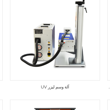
آلة وسم ليزر UV
خشبية ماكينة توجيه CNC ذات 3 محاور ماكينة تشغيل CNC