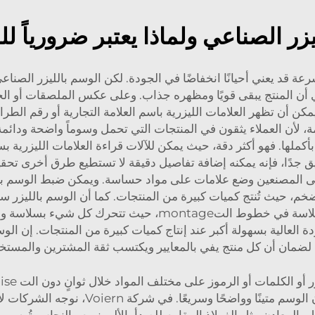
يزر الصناعي ولماذا يعتبر ضرورياً ل
رعة قد يعني أحيانًا انخفاضًا في الجودة. لكن الوسم بالليزر الصناع
دون الت contact به أو إتلافه. أي أن المنتج يبقى قويًا ومظهره جذاب. وعلى عكس الم
يمكن أن تظهر العلامات الليزرية باسم العلامة التجارية أو رقم ا
مة، لأن العملاء يثقون في المنتجات التي تحمل وسوماً واضحة ودائ
لوسم بالليزر يُحسّن عملية الت manufacturing بأكملها. فهو أكثر دقة، حيث يمكن للآلات قراءة
 جدًا، فإنه يمكنه إضافة تفاصيل دقيقة لا تستطيع طرق أخرى تحقيقه
ن على المصنعين وضع علامات على مواد حساسة. ويمكن ضبط الوسم ب
ضخم، حيث تُنتج كميات كبيرة من المنتجات. كما أن الوسم بالليزر س
دون التبطئ من أجل الوسوم التقليدية. وهو يندمج بسلاسة في خ
دة العالية بسهولة أكبر عند إنتاج كميات كبيرة من المنتجات. إن 
لضمان أن كل منتج يفي بالمعايير ويكتسب ثقة المشترين والمستخ
إنتاج كميات كبيرة من السلع، فإنها ترغب في
معادن مثل الفولاذ المقاوم للصدأ، الألومنيوم والنحاس تُوسم جيد