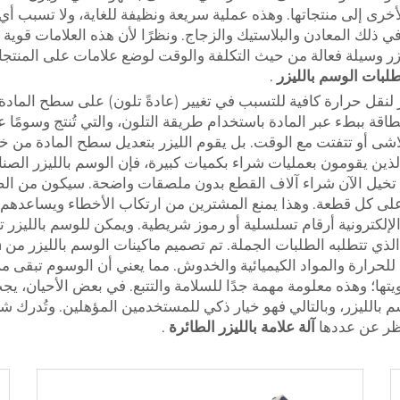
أخرى إلى منتجاتها. وهذه عملية سريعة ونظيفة للغاية، ولا تسبب أي
ي ذلك المعادن والبلاستيك والزجاج. ونظرًا لأن هذه العلامات قوية
يزر وسيلة فعالة من حيث التكلفة والوقت لوضع علامات على المنتج
لبات الوسم بالليزر
.
لنقل حرارة كافية للتسبب في تغيير (عادةً تلون) على سطح المادة
ببطء عبر المادة باستخدام طريقة التلون، والتي تُنتج وسومًا عا
شى أو تتفتت مع الوقت. بل يقوم الليزر بتعديل سطح المادة من خلا
لذين يقومون بعمليات شراء بكميات كبيرة، فإن الوسم بالليزر الصنا
. تخيل الآن شراء آلاف القطع بدون ملصقات واضحة. سيكون من الصعب
لى كل قطعة. وهذا يمنع المشترين من ارتكاب الأخطاء ويساعدهم 
 الإلكترونية أرقام تسلسلية أو رموز شريطية. ويمكن للوسم بالليزر ت
ا للحرارة والمواد الكيميائية والخدوش. مما يعني أن الوسوم تبقى
ها؛ وهذه معلومة مهمة جدًا للسلامة والتتبع. في بعض الأحيان، يجب
نظر عن عددها
آلة علامة بالليزر الطائرة
.