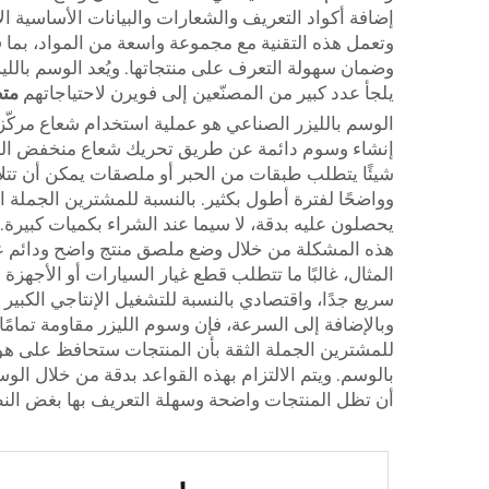
إضافة أكواد التعريف والشعارات والبيانات الأساسية ال
وتعمل هذه التقنية مع مجموعة واسعة من المواد، بما ف
وضمان سهولة التعرف على منتجاتها. ويُعد الوسم بالل
يلجأ عدد كبير من المصنّعين إلى فويرن لاحتياجاتهم
متط
الوسم بالليزر الصناعي هو عملية استخدام شعاع مركّز 
إنشاء وسوم دائمة عن طريق تحريك شعاع منخفض الطاقة 
شيئًا يتطلب طبقات من الحبر أو ملصقات يمكن أن تتلا
وواضحًا لفترة أطول بكثير. بالنسبة للمشترين الجملة ا
يحصلون عليه بدقة، لا سيما عند الشراء بكميات كبيرة
هذه المشكلة من خلال وضع ملصق منتج واضح ودائم ع
المثال، غالبًا ما تتطلب قطع غيار السيارات أو الأجهزة
وبالإضافة إلى السرعة، فإن وسوم الليزر مقاومة تمامً
للمشترين الجملة الثقة بأن المنتجات ستحافظ على هويت
أن تظل المنتجات واضحة وسهلة التعريف بها بغض ال