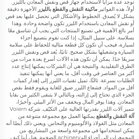
توجد عدة مزايا لاستخدام جهاز قص ونقش المعادن بالليزر.
أولاً، هذه الفواتير
ماكينة النقش والقطع بالليزر
الأجهزة دقيقة
بشكل لا يُصدق. الخطوط والأشكال التي تحصل عليها بعد قص
أو نقش المعادن باستخدام الليزر تكون واضحة وحادة. وهذا
أمر بالغ الأهمية في تصنيع المنتجات التي يجب أن تتناسق معًا
بسلاسة. على سبيل المثال، إذا كنت تقوم بتصنيع أجزاء
لسيارة، فيجب أن تكون كل قطعة مثالية للحفاظ على سلامة
السيارة وتشغيلها بشكل صحيح. ثانيًا، يُعد قص ونقش الليزر
سريعًا جدًا. يمكن أن تكون هذه الآلات أسرع بعدة مرات من
الطرق التقليدية. والنتيجة هي أن الشركات يمكنها إنتاج عدد
أكبر من العناصر في وقت أقل، ما يعني أنها يمكنها تنفيذ
الطلبات بسرعة. ثالثًا، تميل تقنيات الليزر إلى إهدار كميات
أقل من المواد. فشعاع الليزر ضيق للغاية ويقوم فقط بقص
الجزء الذي تحتاج إلى إزالته، وبالتالي لا يتبقى الكثير من بقايا
المعادن. وهذا يوفر المال ويخفف من الأثر البيئي. وأخيرًا،
تتميز آلات الليزر بقدرتها العالية على التكيّف. شركة Voiern
آلة النقش والقطع
يمكنها العمل مع مجموعة متنوعة من
المعادن مثل الفولاذ والألومنيوم والنحاس. ويعني ذلك أيضًا أنه
يمكن استخدامها في مجموعة واسعة من المشاريع، من
المجوهرات إلى أجزاء المachinery الضخمة. هنا رأينا كيف