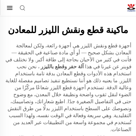
ماكينة قطع ونقش الليزر للمعادن
أجهزة قطع ونقش الليزر هي أجهزة رائعة، ولكن لمعالجة
المعادن بشكل صحيح — أو أي مادة صناعية في الحقيقة —
فأنت في كثير من الأحيان بحاجة إلى طاقة أكبر. ولا نختلف في
فوينر عن غيرنا في هذا
آلة حفر وقطع بالليزر
، نحن نحب
استخدام هذه الأدوات وقطع المعادن بدقة تامة باستخدام
الليزر. ما يعنيه ذلك هو أننا نستطيع تنفيذ تصاميم مفصلة للغاية
وعالية الدقة. تستخدم أجهزة قطع الليزر شعاعًا مركّزًا من
الضوء لنقل ثقوب واضحة ونظيفة خلال المعدن، مع وضوح
حتى في التفاصيل الصغيرة جدًا. اطبع شعاراتك، وتصاميمك،
ونصوصك على السطح باستخدام الليزر بدلًا من طرق النقش
التقليدية. وهي سريعة وفعالة في الوقت نفسه، ولهذا السبب
تُستخدم في مجموعة واسعة من التطبيقات عبر العديد من
الصناعات.