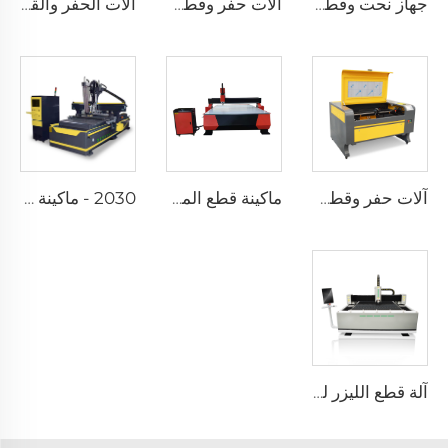
جهاز نحت وقطع بالليزر 9060
آلات حفر وقطع بالليزر 7050
آلات الحفر والقطع بالليزر 1325
آلات حفر وقطع بالليزر 1080
ماكينة قطع المعادن CNC Router 1325 خشبية ماكينة توجيه CNC ذات 3 محاور ماكينة تشغيل CNC
2030 - ماكينة توجيه CNC مع نظام تغيير الأدوات التلقائي (نوع خطي)
آلة قطع الليزر للألياف1530