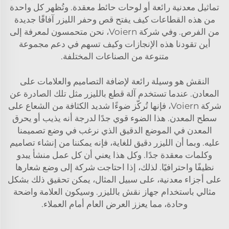
تماثيل معدنية رائعة أو لوحات حائط معقدة. وتُظهر كل واحدة
من هذه القطاعات كيف يفتح قص وحفر الليزر آفاقًا جديدة
من الفرص. وفي شركة Voiern، نحن متحمسون لمعرفة إلى
أين تقودنا هذه الإنجازات وكيف تسهم في دعم مجموعة
متنوعة من الصناعات المختلفة.
النقش هو وسيلة رائعة لإضافة التصاميم والعلامات على
المعادن. عندما تستخدم آلة قطع بالليزر مثل تلك الصادرة عن
شركة Voiern، فإنها تُركّز ضوءًا شديد الكثافة من الشعاع على
سطح المعدن. هذا الضوء قوي جدًا لدرجة أنه يذيب أو يحرق
المعدن في الموضع الدقيق الذي نرغب في وضع تصميمنا
عليه. وبما أن الليزر دقيق للغاية، فإنه يمكننا من إنشاء تصاميم
وكلمات معقدة جدًا. وكل هذا يعني أن كل عمل منشأ يبدو
نظيفًا واحترافيًا. لذلك، إذا احتاجت شركة إلى وضع شعارها
على أجزاء معدنية، على سبيل المثال، يمكن تحقيق ذلك بشكل
مثالي باستخدام جهاز نقش بالليزر. وسيكون العلامة واضحة
وحادة، مما يعزز العرض العام أمام العملاء.