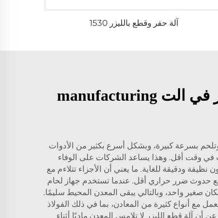
آلة حفر وقطع بالليزر 1530
ما هي الفوائد الرئيسية لاستخدام ماكينات لحام القاطع بالليزر في الت manufacturing
 وتلحم بسرعة كبيرة، وبشكل أسرع بكثير من الأدوات
جات في وقت أقل. وهذا يساعد الشركات على الوفاء
 نظيفة ودقيقة للغاية. ما يعني أن الأجزاء تتلاءم مع
م مع حدوث ضرر حراري أقل. عندما تستخدم جهاز لحام
ان صغير واحد، وبالتالي يبقى المعدن المحيط سليمًا.
تعامل مع مواد رقيقة أو هشّة مثل الأقمشة الشفافة! آلات شركة Voiern قادرة على العمل مع أنواع كثيرة من المعادن، بما في ذلك الفولاذ
 أن آلة قطع الليزر لا تلامس المعدن ماديًا أثناء