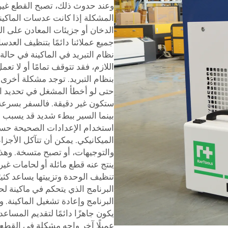
وعند حدوث ذلك، تصبح القطع غير 
المشكلة إذا كانت عدسات الماكينة 
جميع عملائنا دائمًا بتنظيف العد
نظام التبريد في الماكينة في حالة
اللازم، فقد تتوقف تمامًا أو لا تع
بنظام التبريد. توجد مشكلة أخرى 
حتى لو أخطأ المشغل في تحديد الس
ستكون غير دقيقة. فالسفر بسرعة ك
بينما السير ببطء شديد قد يسبب ا
استخدام الإعدادات الصحيحة حسب 
الميكانيكي. يمكن أن تتآكل الأجزا
والتوجيهات، أو تصبح متسخة. وهذ
ينتج عنه قطع مائلة أو لحامات غي
تنظيف الوحدة وتزييتها يساعد كثي
البرنامج الذي يتحكم في ماكينة لحا
يكون جاهزًا دائمًا لتقديم المساعد
عميلًا آخر واجه مشكلة في القطع 