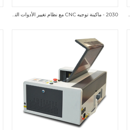
خشبية ماكينة توجيه CNC ذات 3 محاور ماكينة تشغيل CNC
2030 - ماكينة توجيه CNC مع نظام تغيير الأدوات التلقائي (نوع خطي)