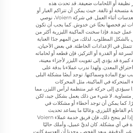
نظيفة أو اللحامات ضعيفة. قد تحدث هذه
متسخة أو تالفة. حيث يمكن أن تتراكم الغبار أو
الدخان أو جزيئات المعادن على العدسات أثناء العمل. في شركة Voiern، نوصي
سات ثم فحصها بحثًا عن خدوش. كما يجب أن تكون
 عمل جيدة. فإذا سخنت الماكينة الليزرية أكثر من
مل بالشكل المطلوب. لذلك، من المهم جدًا العناية
تتمثل في الإعدادات الخاطئة. في بعض الأحيان،
رعة أو القدرة أو التركيز، فإن قطعه أو لحاماته
بيرة قد يؤدي إلى تفويت الليزر لأجزاء معينة،
حتراق المعدن. ولهذا ندرب عملاءنا بدقة على
نوع المادة وسماكتها. توجد أيضًا مشكلة البلى
ء المتحركة في الماكينة، مثل المحركات
ا سيؤدي إلى حركة غير منتظمة لرأس الليزر، مما
ر متساوية. لا شيء من ذلك يعمل بشكل جيد، لكن
رًا. كما يمكن أن توجد أخطاء أو مشكلات في
م القاطع الليزري. وغالبًا ما يساعد تحديث
البرنامج وإعادة تشغيل الماكينة. وإذا لم ينجح ذلك، فإن فريق خدمة عملاء Voiern
ة في أي مشكلة. كان لديَّ عميل، وأملك حاليًا
غير الدقيقة. وبعد الفحص، وجدنا أن العدسة كانت