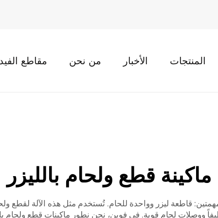
المنتجات
الأخبار
من نحن
مقاطع الفيد
ماكينة قطع ولحام بالليزر
همتين: قاطعة ليزر وواحدة للحام. تُستخدم مثل هذه الآلة لقطع ولح
ظيفاً ووصلات لحام قوية. في فوين، نحن نطور ماكينات قطع ولحام ب