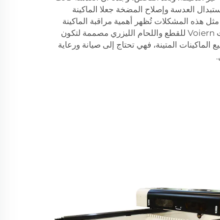
تبدال العدسة وإصلاح المضخة جعلا الماكينة
ل هذه المشكلات تُظهر أهمية مراقبة الماكينة
عن كثب والعناية بها يوميًا. ماكينات Voiern للقطع واللحام الليزري مصممة لتكون
ع الماكينات المتينة، فهي تحتاج إلى صيانة ورعاية
.