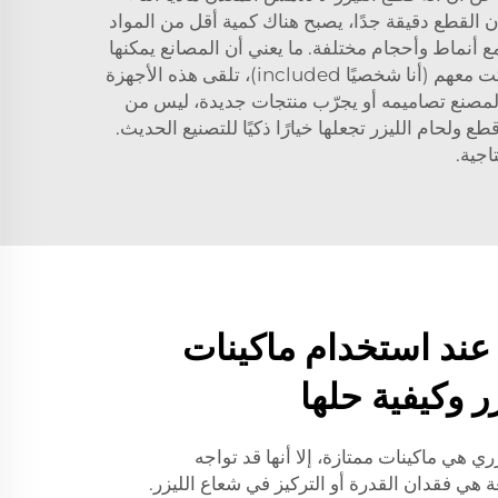
ن القطع دقيقة جدًا، يصبح هناك كمية أقل من المواد
مع أنماط وأحجام مختلفة. ما يعني أن المصانع يمكنها
التحول بسهولة من منتج إلى آخر مع الحد الأدنى من وقت الإعداد. داخل شركة Voiern نفسها، ووفقًا للعملاء الذين تحدثت معهم (أنا شخصيًا included)، تلقى هذه الأجهزة
 المصنع تصاميمه أو يجرّب منتجات جديدة، ليس من
 ولحام الليزر تجعلها خيارًا ذكيًا للتصنيع الحديث.
اجية.
عند استخدام ماكينات
ر وكيفية حلها
ري هي ماكينات ممتازة، إلا أنها قد تواجه
هي فقدان القدرة أو التركيز في شعاع الليزر.