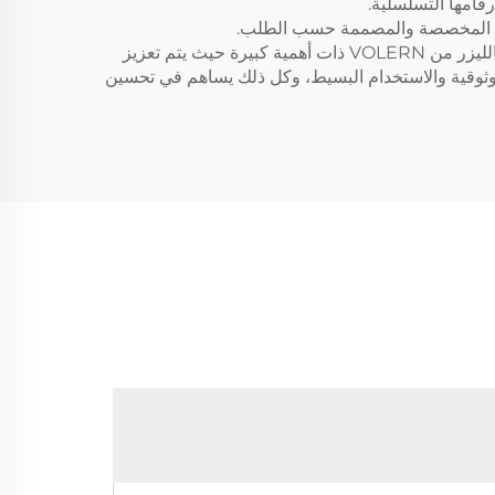
قامها التسلسلية.
قطع المخصصة والمصممة حسب الطلب.
في السوق الحديثة، تجعل القدرة التنافسية وتوافر عدد لا يحصى من خيارات التكنولوجيا داخل السوق من متطلبات آلات النقش بالليزر من VOLERN ذات أهمية كبيرة حيث يتم تعزيز
لموثوقية والاستخدام البسيط، وكل ذلك يساهم في تحسين