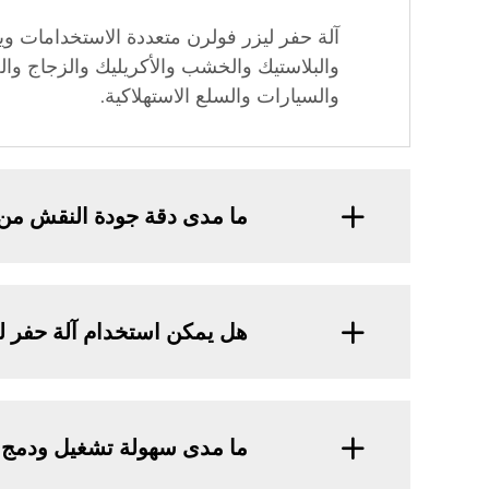
آلة حفر ليزر فولرن متعددة الاستخدامات و
والبلاستيك والخشب والأكريليك والزجاج وال
والسيارات والسلع الاستهلاكية.
ما مدى دقة جودة النقش من 
هل يمكن استخدام آلة حفر ليزر VOLERN للإنتاج على نطاق واسع، أو أنها أكثر ملاءمة لمشروعا
ما مدى سهولة تشغيل ودمج آلة حفر ليزر VOLERN