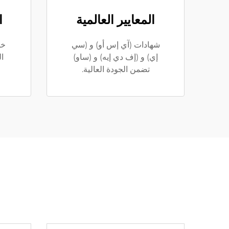
المعايير العالمية
ا
شهادات (آي إس أو) و (سي
خد
إي) و (إف دي إيه) و (ساو)
ال
تضمن الجودة العالية.