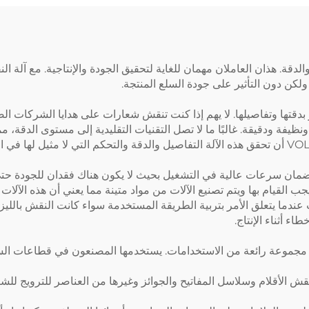
 ولكن دون التأثير على جودة السلع المنتجة.
 بدقتها وتفاصيلها. لا يهم إذا كنت تنقش شعارات على هدايا الشركات ال
V، نضمن لك نقوشًا حادة ونظيفة ودقيقة. غالبًا ما لا تصل التقنيات التقليدية إلى م
القيام بها ويتم تصنيع الآلات من مواد متينة مما يعني أن هذه الآلات 
مخالفات أو اختلافات عندما يتعلق الأمر بتربية الطريقة المستخدمة سواء كانت ال
ء أثناء الإنتاج.
جدير بالذكر أن آلة النقش بالليزر من VOLERN لها مجموعة رائعة من الاستخدامات. يستخدمها الم
 لنقش الأقلام وسلاسل المفاتيح والجوائز وغيرها من العناصر للترويج لل