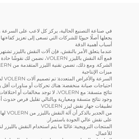
يجعلها أصلًا حيويًا للشركات التي تسعى إلى تعزيز كفاءتها
أسباب أهمية الدقة
عندما يتعلق الأمر بالنقش، فإن آلات النقش بالليزر تشتهر
فمع آلة النقش بالليزر OLERN
الشركة. ومع ذلك، تضمن تقنية الليزر المتقدمة من VOLERN أن تحقق هذه الآلة التفاصيل والدقة والتحكم التي لا مثيل لها في الصناعة.
ميزات الإنتاجية
السرعة والأغراض المتعددة: تم تصميم آلات VOLERN لضمان سرعات عالية في التشغيل بحيث لا يكون هناك فقدان للجودة حتى أثناء العمل في جداول زمنية ضيقة.
احتياجات صيانة منخفضة: هناك تحركات أو مناورات أقل يجب 
نتائج متسقة: مع VOLERN، لا توجد 
وجود نتائج متسقة ومعيارية وبالتالي تقليل فرص حدوث أخطا
تطبيقات جهاز نقش ليزر VOLERN
من ال
على نقش عالي الجودة باستمرار.
المنتجات الترويجية: غالبًا ما يتم استخدام النقش بالليزر
للأعمال.