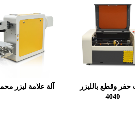
 حفر وقطع بالليزر
آلة علامة ليزر محم
4040