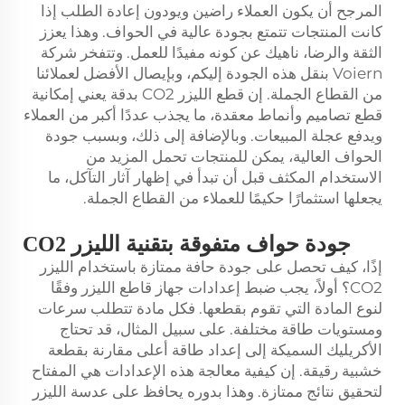
المرجح أن يكون العملاء راضين ويودون إعادة الطلب إذا
كانت المنتجات تتمتع بجودة عالية في الحواف. وهذا يعزز
الثقة والرضا، ناهيك عن كونه مفيدًا للعمل. وتتفخر شركة
Voiern بنقل هذه الجودة إليكم، وبإيصال الأفضل لعملائنا
من القطاع الجملة. إن قطع الليزر CO2 بدقة يعني إمكانية
قطع تصاميم وأنماط معقدة، ما يجذب عددًا أكبر من العملاء
ويدفع عجلة المبيعات. وبالإضافة إلى ذلك، وبسبب جودة
الحواف العالية، يمكن للمنتجات تحمل المزيد من
الاستخدام المكثف قبل أن تبدأ في إظهار آثار التآكل، ما
يجعلها استثمارًا حكيمًا للعملاء من القطاع الجملة.
جودة حواف متفوقة بتقنية الليزر CO2
إذًا، كيف تحصل على جودة حافة ممتازة باستخدام الليزر
CO2؟ أولاً، يجب ضبط إعدادات جهاز قاطع الليزر وفقًا
لنوع المادة التي تقوم بقطعها. فكل مادة تتطلب سرعات
ومستويات طاقة مختلفة. على سبيل المثال، قد تحتاج
الأكريليك السميكة إلى إعداد طاقة أعلى مقارنة بقطعة
خشبية رقيقة. إن كيفية معالجة هذه الإعدادات هي المفتاح
لتحقيق نتائج ممتازة. وهذا بدوره يحافظ على عدسة الليزر