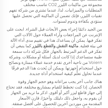
مجموعة من ماكينات الليزر CO2 تناسب مختلف
المتطلبات والميزانيات. لذا، عندما تشتري من شركة تفهم
تقنيات الليزر، فإنك تضمن أن الماكينة التي تحصل عليها
ستؤدي بكفاءة وتدوم لسنوات.
من الجيد دائمًا إجراء بعض الأبحاث قبل الشراء. ابحث على
الإنترنت عن المراجعات وآراء العملاء حول الآلات التي
تفكر فيها. يمكن أن يساعدك هذا في تقييم مدى أداء الآلة
في بيئة فعلية.
ماكينة النقش والقطع بالليزر
كما ينبغي أن
تفكر في الدعم المرتبط بالجهاز. فكل شركة ذات سمعة
طيبة ستساعدك إذا كانت لديك أسئلة أو مشكلات. وشركة
Voiern من ناحية أخرى تقدم خدمة عملاء ممتازة ونصائح
حول استخدام أجهزتها. ويمكن أن يُحدث هذا الدعم فرقًا
عندما تحاول تعلُّم كيفية استخدام أداة جديدة.
هناك جانب آخر يجب مراعاته وهو حجم الجهاز وقوة
الحصان. إذا كنت تخطط للقيام بمشاريع مختلفة، فقد تحتاج
إلى جهاز قاطع ليزر أكبر أو أقوى. اذكر ما تريد من الجهاز
أن يقوم به، واجعل ذلك دليلك. وأخيرًا، قارن الأسعار
المقدمة من موردين آخرين للحصول على أفضل صفقة.