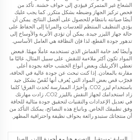
الشعاع غير المتمركز فيؤدي إلى حواف خشنة. تأكد من
فحص تركيز الجهاز وضبطه بشكل متكرر. كما يجب عليك
أيضًا صيانته بانتظام للحصول على أفضل النتائج. يمكن أن
يؤدي التنظيف المنتظم للعدسات والمرايا إلى الحفاظ على
حالة جهاز الليزر جيدة. يمكن أن تؤدي الأتربة والأوساخ إلى
تدهور جودة القطع، لذا فإن النظافة هي العامل الأساسي.
وأيضًا تُعد خامة القماش الذي تستخدمه عاملًا مهمًا. فبعض
المواد تكون أكثر ملاءمة للنقش. على سبيل المثال، غالبًا ما
تعطي الأكريليك وبعض أنواع الخشب حافة بجودة أعلى
مقارنة بالمعادن. إذا كنت تبحث عن جودة عالية في الحافة،
فجرّب قص بعض المواد التي يُعرف أنها تُقَصّ بشكل جيد
باستخدام ليزر CO2. وأخيرًا، الممارسة تُحدث الفرق! كلما
زاد استخدامك لجهاز النقش بالليزر CO2، زادت مهارتك
في تعديل الإعدادات والتقنيات لتحقيق جودة مثالية للحافة
وفق تطبيقك الخاص. وباتباع هذه النصائح، يمكنك التأكد من
أن منتجاتك ستبدو رائعة بحواف نظيفة واحترافية المظهر.
السابق:
مستقبل التصنيع هنا مع أجهزة الليزر الصناعية المتقدمة