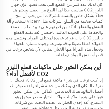
كان لديك عدد كبير من القطع التي يجب قصها، فإن جهاز
الليزر CO2 مناسب جدًا لهذا النوع من العمل. ويعتبر هذا
فعالًا بشكل خاص بالنسبة للشركات التي يجب أن تنتج
كميات ضخمة من السلع. شركات مثل Vioern تستخدم
آلة
النقش والقطع
للتأكد من قدرتهم على تلبية طلب العملاء
والحفاظ على الجودة العالية. باختصار، تُعد تقنية القطع
بالليزر CO2 ذات فوائد عديدة لمختلف المواد، وتشمل هذه
الفوائد قطعًا نظيفًا ودقة وسرعة وجودة ممتازة للحواف.
وتجعل هذه المزايا منها الخيار المثالي لأي شخص يرغب في
قص أو نقش المواد لإبداعاته.
أين يمكن العثور على ماكينات قطع الليزر
CO2 لأفضل أداء؟
إذا كنت ترغب في شراء ماكينة قطع ليزر CO2، فعليك أن
تعرف المكان الذي يمكنك من خلاله شراء واحدة توفر لك
أفضل النتائج. هناك العديد من الأماكن التي يمكن العثور
فيها على هذه الماكينات، ولكن اختيار مصدر موثوق هو
المفتاح. تُعد إحدى الخيارات الجيدة البحث عن شركات
متخصصة في تقنية الليزر، مثل Voiern. فهي توفر