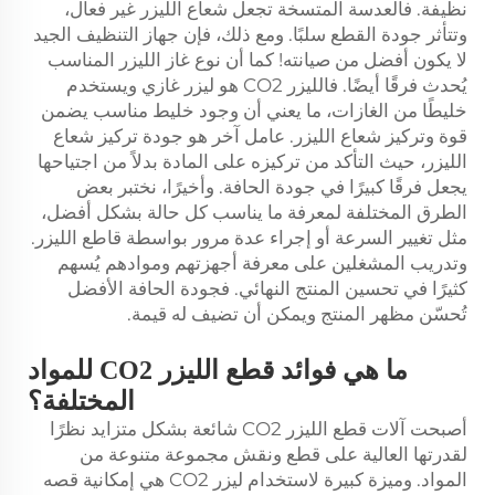
نظيفة. فالعدسة المتسخة تجعل شعاع الليزر غير فعال،
وتتأثر جودة القطع سلبًا. ومع ذلك، فإن جهاز التنظيف الجيد
لا يكون أفضل من صيانته! كما أن نوع غاز الليزر المناسب
يُحدث فرقًا أيضًا. فالليزر CO2 هو ليزر غازي ويستخدم
خليطًا من الغازات، ما يعني أن وجود خليط مناسب يضمن
قوة وتركيز شعاع الليزر. عامل آخر هو جودة تركيز شعاع
الليزر، حيث التأكد من تركيزه على المادة بدلاً من اجتياحها
يجعل فرقًا كبيرًا في جودة الحافة. وأخيرًا، نختبر بعض
الطرق المختلفة لمعرفة ما يناسب كل حالة بشكل أفضل،
مثل تغيير السرعة أو إجراء عدة مرور بواسطة قاطع الليزر.
وتدريب المشغلين على معرفة أجهزتهم وموادهم يُسهم
كثيرًا في تحسين المنتج النهائي. فجودة الحافة الأفضل
تُحسّن مظهر المنتج ويمكن أن تضيف له قيمة.
ما هي فوائد قطع الليزر CO2 للمواد
المختلفة؟
أصبحت آلات قطع الليزر CO2 شائعة بشكل متزايد نظرًا
لقدرتها العالية على قطع ونقش مجموعة متنوعة من
المواد. وميزة كبيرة لاستخدام ليزر CO2 هي إمكانية قصه