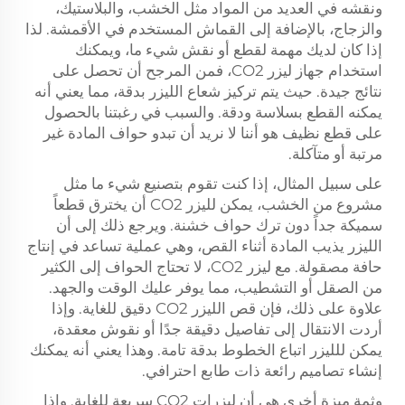
ونقشه في العديد من المواد مثل الخشب، والبلاستيك،
والزجاج، بالإضافة إلى القماش المستخدم في الأقمشة. لذا
إذا كان لديك مهمة لقطع أو نقش شيء ما، ويمكنك
استخدام جهاز ليزر CO2، فمن المرجح أن تحصل على
نتائج جيدة. حيث يتم تركيز شعاع الليزر بدقة، مما يعني أنه
يمكنه القطع بسلاسة ودقة. والسبب في رغبتنا بالحصول
على قطع نظيف هو أننا لا نريد أن تبدو حواف المادة غير
مرتبة أو متآكلة.
على سبيل المثال، إذا كنت تقوم بتصنيع شيء ما مثل
مشروع من الخشب، يمكن لليزر CO2 أن يخترق قطعاً
سميكة جداً دون ترك حواف خشنة. ويرجع ذلك إلى أن
الليزر يذيب المادة أثناء القص، وهي عملية تساعد في إنتاج
حافة مصقولة. مع ليزر CO2، لا تحتاج الحواف إلى الكثير
من الصقل أو التشطيب، مما يوفر عليك الوقت والجهد.
علاوة على ذلك، فإن قص الليزر CO2 دقيق للغاية. وإذا
أردت الانتقال إلى تفاصيل دقيقة جدًا أو نقوش معقدة،
يمكن للليزر اتباع الخطوط بدقة تامة. وهذا يعني أنه يمكنك
إنشاء تصاميم رائعة ذات طابع احترافي.
وثمة ميزة أخرى هي أن ليزرات CO2 سريعة للغاية. وإذا