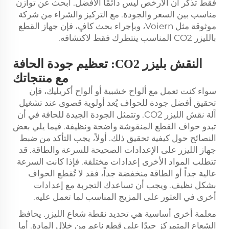
فقط تذكّر أن الأرخص ليس دائمًا الأفضل. ابحث عن توازن
مناسب بين السعر والجودة. مع التركيز والشراء من شركة
موثوقة مثل Voiern، وبإجراء بحث كافٍ، فإن جهاز القطع
بالليزر CO2 المناسب ينتظرك فقط لاكتشافه.
النقش بليزر CO2: تعظيم جودة الحافة
مع منتجاتك
سواء كنت تعمل مع ألواح خشبية أو ألواح أكريليك، فإن
تحقيق أفضل جودة للحواف يُعد أولوية قصوى عند تشغيل
آلة نقش الليزر CO2. وتتمثل الجودة الجيدة للحافة في أن
تبدو حواف القطع المنقوشة واضحة ونظيفة. فيما يلي بعض
النصائح حول كيفية تحقيق ذلك. أولاً، يجب التأكد من ضبط
جهاز الليزر على الإعدادات الصحيحة للسرعة والطاقة. قد
تتطلب المواد الأخرى إعدادات مختلفة. فإذا كانت السرعة
عالية جداً أو الطاقة منخفضة جداً، فقد لا تُقطع الحواف
بشكل نظيف. ويجب أن تساعدك التجربة مع إعدادات
أخرى في العثور على المزيج المناسب لما تعمل عليه.
معلمة أخرى أساسية هي تحديد نقطة شعاع الليزر. يحافظ
الشعاع المتمركز جيدًا على قطع ناعم من خلال المادة. أما