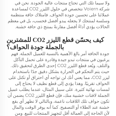
ولا سيما تلك التي تحتاج منتجات عالية الجودة. نحن في
شركة Voiern نتخصص في حلول الليزر CO2 لمساعدة
عملائنا على تحسين جودة الحواف. فامتلاك حافة منتظمة
وسلسة لمنتجك لا يجعله يبدو أفضل فحسب، بل في معظم
الحالات يؤدي أداءً أفضل مقارنةً بمنتج ذي حافة خشنة.
كيف يحسّن قطع الليزر CO2 للمشترين
بالجملة جودة الحواف؟
جودة الحافة أمر بالغ الأهمية بالنسبة للعميل الجملة. فهم
يرغبون في منتجات تبدو جيدة وقادرة على تحمل التآكل
والتلف. ويُعد قطع الليزر CO2 إحدى الطرق لتحقيق ذلك.
حيث يتم التحكم في الحرارة بشكل دقيق جدًا باستخدام
ليزر CO2، مما يعني أنك لن تواجه أي احتراق أو تكتل على
الحواف تقريبًا. وهذا يؤدي إلى قطع نظيف لا يحتاج إلى
لمسات نهائية كثيرة. على سبيل المثال، عندما يطلب عميل
الجملة لافتات خشبية منك، فإن قطع الليزر CO2 يضمن أن
تكون حواف تلك اللافتات ناعمة، وبالتالي لا تظهر أي بقع
خشنة عند الطلاء أو التصفيح. كما أنه يوفر الوقت والمال
لأن الحاجة إلى العمالة أقل لتجهيز المنتجات للبيع. ومن