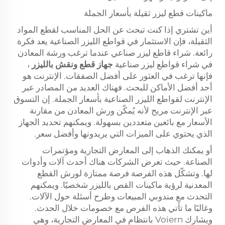
ماكينات قطع ليزر ثقيلة بأسعار الجملة
أين تشتري إذا كنت تبحث عن الحل المناسب لقطع المواد
الثقيلة، فإن الاستثمار في قواطع الليزر الصناعية يعد فكرة
رائعة. شراء قاطع ليزر صناعي عندما ترغب ورشة المعادن
في شراء قواطع ليزر صناعية
جهاز قطع ونقش بالليزر
،
فإنها ترغب في العثور على أفضل الصفقات. الإنترنت هو
أحد أفضل الأماكن للبحث. فهناك العديد من المصادر عبر
الإنترنت لقواطع الليزر الصناعية بأسعار الجملة. إن التسوق
عبر الإنترنت مريح لأنه يُمكّن ورش المعادن من مقارنة
الأسعار مع بائعين متعددين بسهولة. ويمكنهم تحديد الجهاز
الذي يحتوي على الميزات التي يريدونها وأفضل سعر.
أو يمكنك الذهاب إلى المعارض التجارية ومؤتمرات
الصناعة. حيث تعرض الشركات هناك أحدث آلات وأدوات
لها. وتشكّل هذه الفرصة فرصة ممتازة لورش القطع
المعدنية لرؤية ماكينات القص بالليزر شخصيًا. ويمكنهم
التحدث مع مندوبي المبيعات وطرح أسئلة حول الآلات.
وغالبًا ما تأتي هذه الفرص مع خصومات خلال الحدث.
ويشارك Voiern بانتظام في المعارض التجارية، وهي