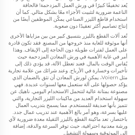
يُعد تخفيفًا كبيرًا في ورش العمل المزدحمة! فالحافة
الناعمة ضرورية لتثبيت الأجزاء معًا بشكل مثالي. كما أن
استخدام قاطع الليزر الصناعي يمكّن الموظفين أيضًا من
إنتاج تصاميم أكثر تعقيدًا دون صعوبة.
تُعد آلات القطع بالليزر بتنسيق كبير من بين مزاياها الأخرى
أنها موثوقة للغاية منذ خروجها من المصنع. فقد تكون قادرة
على العمل لفترات طويلة دون الحاجة إلى الإيقاف. وهذا
أمر في غاية الأهمية في ورش المعادن المزدحمة حيث
يُقاس الوقت بالمال. فعند تعطل الآلة، قد يؤدي ذلك إلى
تأخيرات وخسارة في الأرباح. وعند شرائك من علامة تجارية
مثل Voiern، يمكن لورش المعادن أن تثق بالضمان الذي
يؤكد حصولها على آلة ستعمل معها لسنوات عديدة. فهي
مصنوعة بمتانة عالية لتتحمل الاستخدام اليومي. ناهيك عن
سهولة استخدام العديد من ماكينات الليزر التجارية، والتي
تتميز بأنها صديقة للمستخدم. مما يسمح بتدريب العمال
عليها بسرعة، وهو أمر بالغ الأهمية عند تدريب عمال جدد.
باختصار، تعد ماكينة القطع بالليزر الثقيلة معدة ضرورية لأي
ورشة معدنية احترافية، حيث توفر السرعة والدقة، إضافة
إلى الموثوقية وسهولة التشغيل.