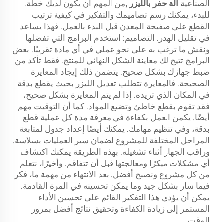
الصناعية
آلة حفر بالليزر
,
من المهم أن يكون لديك خطة.
للبدء، يمكنك رسم تصاميمك والتفكير في كيفية ترتيب
القطع على صفيحة المعدن قبل البدء بالعمل. فهذا يساعد
في تقليل الهدر. التصاميم: استخدم البرامج التي تفضلها
ونقش ما ترغب به على نحو عملي في أي مادة تقريبًا. بعض
البرامج تتيح لك معاينة الشكل النهائي للمنتج. فقط تأكد من
ضبط جهازك بشكل صحيح. يتضمن ذلك إيجاد المعايرة
الصحيحة. فالمعايرة تتطلب تعديل الليزر بحيث يقطع بدقة
في المكان الذي تريده. إذا لم يتم المعايرة بشكل صحيح،
فقد تقوم بقطع خاطئ وتضيع المواد. كما أن التوقيت مهم
أيضًا. يكمن العمل بكفاءة في معرفة مدة كل عملية قطع
بدقة، وفي تنظيم مهامك. يمكنك أيضًا إعداد جدول لمتابعة
المراحل المختلفة للمشروع لضمان سير العمليات بسلاسة.
وراقب الجهاز أثناء تشغيله. بهذه الطريقة يمكنك اكتشاف
أي مشكلات مبكرًا ومعالجتها قبل أن تتفاقم. وأخيرًا، نتعلم
من كل مشروع ونصبح أفضل. بعد الانتهاء من مهمة ما، فكر
فيما سار بشكل جيد وما يمكن تحسينه في المرة القادمة.
يمكن أن يؤدي هذا التفكير القائم على تحسين الأداء
المستمر إلى زيادة الكفاءة وتحقيق نتائج أفضل بمرور
الوقت.