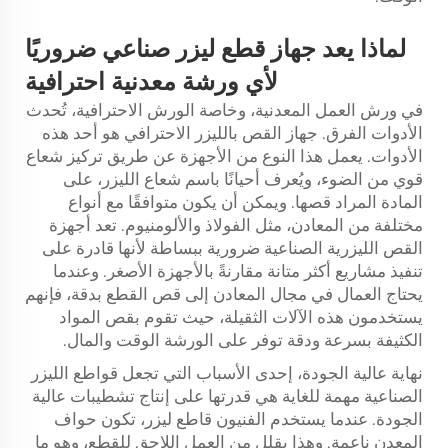
لماذا يعد جهاز قطع ليزر صناعي ضروريًا
لأي ورشة معدنية احترافية
في ورش العمل المعدنية، وخاصة الورش الاحترافية، تُحدث
الأدوات الفرق. جهاز القص بالليزر الاحترافي هو أحد هذه
الأدوات. يعمل هذا النوع من الأجهزة عن طريق تركيز شعاع
قوي من الضوء، ويُعرف أحيانًا باسم شعاع الليزر، على
المادة المراد قصها. ويمكن أن يكون متوافقًا مع أنواع
مختلفة من المعادن، مثل الفولاذ والألومنيوم. تعد أجهزة
القص الليزرية الصناعية ضرورية ببساطة لأنها قادرة على
تنفيذ مشاريع أكثر متانة مقارنةً بالأجهزة الأصغر. وعندما
يحتاج العمال في مجال المعادن إلى قص القطع بدقة، فإنهم
يستخدمون هذه الآلات الثقيلة، حيث تقوم بقص المواد
الكثيفة بسرعة ودقة توفر على الورشة الوقت والمال.
نهاية عالية الجودة، إحدى الأسباب التي تجعل قواطع الليزر
الصناعية مهمة للغاية هي قدرتها على إنتاج تشطيبات عالية
الجودة. عندما يستخدم الفنيون قاطع ليزر، تكون حواف
المعدن ناعمة. وهذا يقلل من العمل اللاحق للقطع، وهو ما