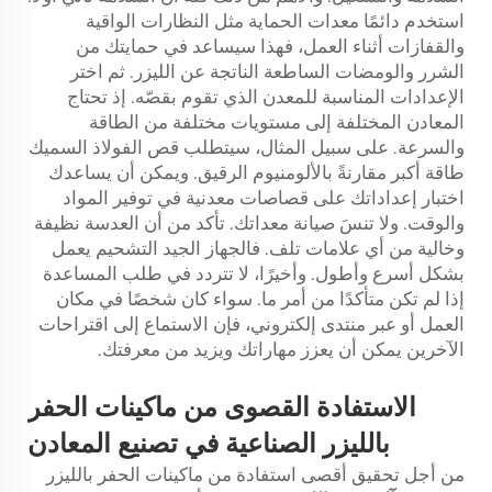
استخدم دائمًا معدات الحماية مثل النظارات الواقية
والقفازات أثناء العمل، فهذا سيساعد في حمايتك من
الشرر والومضات الساطعة الناتجة عن الليزر. ثم اختر
الإعدادات المناسبة للمعدن الذي تقوم بقصّه. إذ تحتاج
المعادن المختلفة إلى مستويات مختلفة من الطاقة
والسرعة. على سبيل المثال، سيتطلب قص الفولاذ السميك
طاقة أكبر مقارنةً بالألومنيوم الرقيق. ويمكن أن يساعدك
اختبار إعداداتك على قصاصات معدنية في توفير المواد
والوقت. ولا تنسَ صيانة معداتك. تأكد من أن العدسة نظيفة
وخالية من أي علامات تلف. فالجهاز الجيد التشحيم يعمل
بشكل أسرع وأطول. وأخيرًا، لا تتردد في طلب المساعدة
إذا لم تكن متأكدًا من أمر ما. سواء كان شخصًا في مكان
العمل أو عبر منتدى إلكتروني، فإن الاستماع إلى اقتراحات
الآخرين يمكن أن يعزز مهاراتك ويزيد من معرفتك.
الاستفادة القصوى من ماكينات الحفر
بالليزر الصناعية في تصنيع المعادن
من أجل تحقيق أقصى استفادة من ماكينات الحفر بالليزر