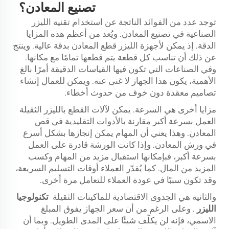
تصنيع المعادن؟
توجد عدد من الفوائد الناتجة عن استخدام تقنية الليزر
الصناعية في تصنيع المعادن. ويُعد من أعظم هذه المزايا
الدقة. إذ يمكن لأجهزة الليزر قطع المعادن بدقة عالية. وينتج
عن ذلك أن تناسب كل قطعة يتم قطعها تمامًا مع مكانها.
وفي الصناعات التي تكون فيها القياسات الدقيقة أمرًا بالغ
الأهمية، يكون هذا الجهاز لا غنى عنه. ويمكن للعمال إنشاء
تصاميم معقدة دون خوف من حدوث أخطاء.
مزايا أخرى هي السرعة. يمكن لآلات القطع بالليزر الثقيلة
العمل بسرعة أكبر مقارنة بالأدوات التقليدية في قص
المعادن. وهذا يعني أن المهام يمكن إنجازها بشكل أسرع
في ورش المعادن. وإذا كانت الورشة قادرة على العمل
بسرعة أكبر، فبإمكانها استقبال مزيد من المهام وكسب
المزيد من المال. كما يُقدّر العملاء أوقات التسليم السريعة،
وقد تكون سببًا في عودة العملاء للتعامل مرة أخرى.
والثانية هي الجدوى الاقتصادية للماكينات الثقيلة
تكنولوجيا
الليزر
. وعلى الرغم من أن سعر الجهاز يفوق المبلغ
الاسمي، فإنه لن يكلّف شيئًا على المدى الطويل. وبما أن