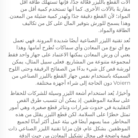
آلات القطع بالليزر فعّالة جدًا، فإنها تستهلك طاقة أقل
مقارنةً بالآلات الأخرى. كما أنها تستخدم كمية أقل من
المواد؛ لأن القطع دقيقة جدًا وتُهدر كمية ضئيلة من المعدن.
وهذا يسمح للورش بتوفير المال على كل من تكاليف
الطاقة والمواد.
تُعد تقنية الليزر الصناعية أيضًا شديدة المرونة. فهي تعمل
مع أي نوع من المعادن وأي سماكات تُطرح أمامها. وهذا
يعني أن ورش المعادن يمكنها الاعتماد على جهاز واحد فقط
لمجموعة متنوعة من المشاريع. فعلى سبيل المثال، يمكن
لورشة قص كل شيء بدءًا من الصفائح الرقيقة وحتى اللوح
السميكة باستخدام نفس جهاز القطع بالليزر الصناعي من
Voiern دون الحاجة إلى شراء أجهزة مختلفة.
وأخيرًا، يُعد استخدام أشعة الليزر وسيلة للشركات للحفاظ
على سلامة الموظفين. إذ يمكن أن تتسبب طرق القص
التقليدية في حدوث شرارات وتناثر قطع صغيرة، وهي أمور
تمثل خطرًا على السلامة. لكن قطع الليزر يقلل من هذه
المخاطر. مما يسهم أيضًا في بيئة عمل أكثر أمانًا لجميع
الموظفين. بشكل عام، فإن مزايا تقنية الليزر الصناعي ذات
قيمة واضحة في مجال تشكيل المعادن من حيث الدقة