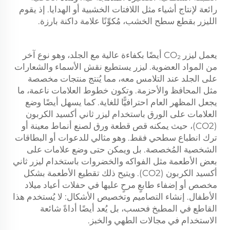
رائعة لإنتاج أشياء مثل اللافتات الخشبية أو الهدايا. إذ يقوم
الليزر بقطع سطح الخشب، مُكوِّنًا علامة داكنة بارزة.
يعمل ليزر CO₂ أيضًا بكفاءة عالية مع الجلد، وهو نوع آخر
من المواد العضوية.
ليزر
يستطيع نقش الأسماء والشعارات
على الجلد عند التلامس معه، مما يُنتج منتجات مخصصة
مثل المحافظ والأحزمة. وتكون خطوط العلامات ناعمة، ما
يجعل المظهر العام احترافيًّا للغاية. كما يسهل أيضًا وضع
العلامات على الورق باستخدام ليزر ثاني أكسيد الكربون
(CO2)، حيث يمكنه قص قطعة ورق لصنع أنماط معينة أو
ترك انطباع سطحي فقط. وهو مثالي للدعوات أو البطاقات
الشخصية المُخصصة. بل ويمكن حتى وضع علامات على
بعض الأطعمة مثل الفواكه والخضروات باستخدام ليزر ثاني
أكسيد الكربون (CO2). ويتيح ذلك تقطيع الأطعمة بشكل
مخصص أو إضفاء طابعٍ مرحٍ عليها في حفلات أعياد ميلاد
الأطفال. إنشاء التصاميم وتخصيص الأشكال: لا يُستخدم هذا
القاطع في المطبخ فحسب، بل يُعد أيضًا أداةً شائعة
الاستخدام في مجالات الطهي والخبز.