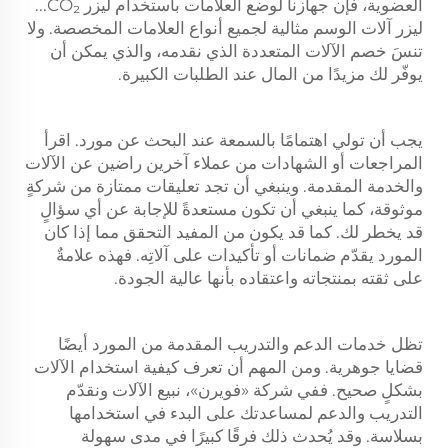
العضوية، فإن جهازنا لوضع العلامات باستخدام ليزر CO₂...
ليزر
آلات الوسم مثالية لجميع أنواع العلامات المخصصة. ولا
تنسَ خصم الآلات المتعددة الذي نقدمه، والذي يمكن أن
يوفّر لك مزيدًا من المال عند الطلبات الكبيرة.
يجب أن تولي اهتمامًا بالسمعة عند البحث عن مورد. اقرأ
المراجعات أو الشهادات من عملاء آخرين راضين عن الآلات
والخدمة المقدمة. وينبغي أن تجد تعليقات ممتازة من شركةٍ
موثوقة، كما ينبغي أن تكون مستعدةً للإجابة عن أي سؤالٍ
قد يخطر لك. كما قد يكون من المفيد التحقق مما إذا كان
المورد يقدّم ضمانات أو تأكيدات على آلاتِه. فهذه علامةٌ
على ثقته بمنتجاته واعتقاده بأنها عالية الجودة.
تظل خدمات الدعم والتدريب المقدمة من المورد أيضًا
قضايا جوهرية. ومن المهم أن تعرف كيفية استخدام الآلات
بشكلٍ صحيح. ففي شركة «فويرن»، نبيع الآلات ونقدّم
التدريب والدعم لمساعدتك على البدء في استخدامها
بسلاسة. وقد يُحدث ذلك فرقًا كبيرًا في مدى سهولة