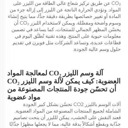
CO₂ عن طريق تركيز شعاع عالي الطاقة من الليزر على
المواد. وتؤدي الحرارة الناتجة عن الليزر إلى إزالة جزء من
المادة أو تغيير خصائصها بطريقة دقيقة جدًّا، مما يتيح إنشاء
وسوم واضحة ومفصَّلة. ويمكن لاستخدام الليزر CO₂ أن
يحسّن المظهر الجمالي للمنتجات، كما يساعد في تضمين
معلومات حيوية على المنتج. وهذه تقنية تُطبَّق اليوم في
قطاعات عديدة، وتساعد الشركات مثل فويرن في تقديم
حلول وسم عالية الجودة.
آلة وسم الليزر CO₂ لمعالجة المواد
العضوية: كيف يمكن لآلة وسم الليزر CO₂
أن تحسّن جودة المنتجات المصنوعة من
مواد عضوية
آلات الوسم بالليزر CO2 تحسّن بشكل كبير الجودة
الشاملة لجميع المنتجات المصنوعة من المواد العضوية.
فعند النقش على الخشب، يمكن للليزر أن ينحت تصاميم
جذّابة ويقطع أشكالاً بدقة عالية، مما لا يجعلها مظهرًا جذّابًا