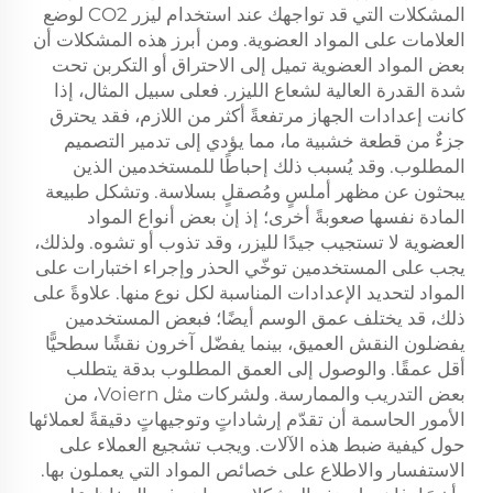
المشكلات التي قد تواجهك عند استخدام ليزر CO2 لوضع
العلامات على المواد العضوية. ومن أبرز هذه المشكلات أن
بعض المواد العضوية تميل إلى الاحتراق أو التكربن تحت
شدة القدرة العالية لشعاع الليزر. فعلى سبيل المثال، إذا
كانت إعدادات الجهاز مرتفعةً أكثر من اللازم، فقد يحترق
جزءٌ من قطعة خشبية ما، مما يؤدي إلى تدمير التصميم
المطلوب. وقد يُسبب ذلك إحباطًا للمستخدمين الذين
يبحثون عن مظهر أملسٍ ومُصقلٍ بسلاسة. وتشكل طبيعة
المادة نفسها صعوبةً أخرى؛ إذ إن بعض أنواع المواد
العضوية لا تستجيب جيدًا لليزر، وقد تذوب أو تشوه. ولذلك،
يجب على المستخدمين توخّي الحذر وإجراء اختبارات على
المواد لتحديد الإعدادات المناسبة لكل نوع منها. علاوةً على
ذلك، قد يختلف عمق الوسم أيضًا؛ فبعض المستخدمين
يفضلون النقش العميق، بينما يفضّل آخرون نقشًا سطحيًّا
أقل عمقًا. والوصول إلى العمق المطلوب بدقة يتطلب
بعض التدريب والممارسة. ولشركات مثل Voiern، من
الأمور الحاسمة أن تقدّم إرشاداتٍ وتوجيهاتٍ دقيقةً لعملائها
حول كيفية ضبط هذه الآلات. ويجب تشجيع العملاء على
الاستفسار والاطلاع على خصائص المواد التي يعملون بها.