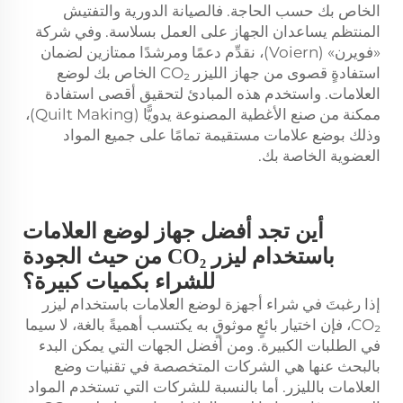
الخاص بك حسب الحاجة. فالصيانة الدورية والتفتيش
المنتظم يساعدان الجهاز على العمل بسلاسة. وفي شركة
«فويرن» (Voiern)، نقدِّم دعمًا ومرشدًا ممتازين لضمان
استفادةٍ قصوى من جهاز الليزر CO₂ الخاص بك لوضع
العلامات. واستخدم هذه المبادئ لتحقيق أقصى استفادة
ممكنة من صنع الأغطية المصنوعة يدويًّا (Quilt Making)،
وذلك بوضع علامات مستقيمة تمامًا على جميع المواد
العضوية الخاصة بك.
أين تجد أفضل جهاز لوضع العلامات
باستخدام ليزر CO₂ من حيث الجودة
للشراء بكميات كبيرة؟
إذا رغبتَ في شراء أجهزة لوضع العلامات باستخدام ليزر
CO₂، فإن اختيار بائعٍ موثوقٍ به يكتسب أهميةً بالغة، لا سيما
في الطلبات الكبيرة. ومن أفضل الجهات التي يمكن البدء
بالبحث عنها هي الشركات المتخصصة في تقنيات وضع
العلامات بالليزر. أما بالنسبة للشركات التي تستخدم المواد