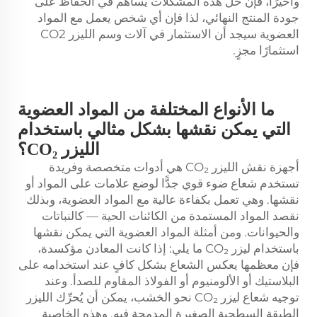
وأخيرًا، فإن حل هذه المشكلات يساهم في الحفاظ على
جودة المنتج النهائي، لذا فإن أي شخص يعمل مع المواد
العضوية سيجد أن الاستثمار في آلات وسم الليزر CO2
استثمارًا مجزٍ.
ما الأنواع المختلفة من المواد العضوية
التي يمكن نقشها بشكل مثالي باستخدام
الليزر CO₂؟
أجهزة نقش الليزر CO₂ هي أدوات متخصصة وفريدة
تستخدم شعاع ضوء قوي جدًّا لوضع علامات على المواد أو
نقشها. وهي تعمل بكفاءة عالية مع المواد العضوية، وبذلك
نقصد المواد المستمدة من الكائنات الحية — كالنباتات
والحيوانات. ومن أمثلة المواد العضوية التي يمكن نقشها
باستخدام ليزر CO₂ ما يلي: إذا كانت المعادن مؤكسدة،
فإن معظمها يعكس الشعاع بشكل كافٍ عند استخدامه على
البلاستيك أو الألومنيوم أو الفولاذ المقاوم للصدأ. وعند
توجيه شعاع ليزر CO₂ نحو الخشب، يمكن أن يُحرِّك الليزر
الطبقة السطحية الصغيرة المدمجة فيه. وهذه الخاصية