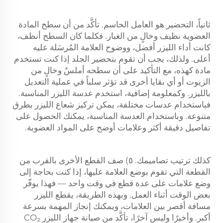
ثانياً، التحضير هو العامل الحاسم. تأكَّد من أن سطح المادة
العضوية نظيف وخالٍ من الغبار. فكلما كان السطح أنظف،
كانت أداء الليزر أفضل، ووضوح العلامة المُرسَلة عليه
أعلى. ولذلك، يجب أن تقوم بتحضير الجلد إذا كنت تستخدم
مادة كهذه، مع التأكيد على أن سطحه أملسٌ وخالٍ من
الزيوت أو أي بقايا أخرى قد تؤثر سلباً في عملية التعديل
بالليزر. وكمعلومة إضافية، استخدم عدسة الليزر المناسبة.
فباستخدام عدسات مختلفة، يمكن تركيز شعاع الليزر بطرق
متنوعة. وباستخدام العدسة المناسبة، يمكنك الحصول على
تفاصيل دقيقة أكثر وعلامات أوضح على المواد العضوية.
كذلك ترتيب تصاميمك. ٥) صف القطع الأخرى بالقرب من
القطعة التي تقوم بوضع العلامة عليها، إذا كنت بحاجة إلى
وضع علامات على عدة قطع في وقت واحد — فهذا يوفّر
بعض الوقت أثناء العمل. وبهذه الطريقة، يقطع الليزر
مسافة أقصر بين العلامات، ويمكنك إنجاز المهمة بسرعة
أكبر. وأخيرًا وليس آخرًا، تأكَّد من صيانة جهاز الليزر CO₂