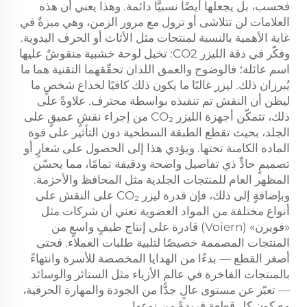
فحسب، بل يجعلها أيضًا نسبيًّا دائمة. وهذا يعني أن هذه
العلامات لن تتلاشى أو تزول مع مرور الزمن، وهي ميزةٌ في
غاية الأهمية بالنسبة لمنتجات مثل الأثاث أو الحرف اليدوية.
وفكّر في دقة الليزر CO2: تخيل لوحة خشبية منقوشٌ عليها
اسم عائلة؛ فالوضوح والعمق اللذان تحقّقهما التقنية هما ما
يُبرزان ذلك.
ليزر
غالبًا ما يكون ذلك كافيًا لخداع شخصٍ ما
ليظن أن النقش تم تنفيذه بواسطة محترف. علاوةً على
ذلك، تتمكّن أجهزة الليزر CO₂ من إجراء نقشٍ عميقٍ على
الجلد، بحيث تقطع الطبقة السطحية دون التأثير على قوة
المادة الكامنة تحتها. ويؤدي هذا إلى الحصول على شعارٍ أو
تصميمٍ حادٍّ ذي تفاصيل واضحة ودقيقة تمامًا، مما يحسّن
المظهر العام للمنتجات الجلدية مثل المحافظ والأحزمة.
وبإضافةٍ إلى ذلك، فإن قدرة ليزر CO₂ على النقش على
أنواع مختلفة من المواد العضوية تعني أن شركات مثل
«فويرن» (Voiern) قادرة على إنتاج طيفٍ واسعٍ من
المنتجات المصممة خصيصًا لتلبية طلبات العملاء. فحتى
أصغر القطع — بدءًا من الهدايا المخصصة للأسرة وانتهاءً
بالمنتجات الفاخرة في عالم الأزياء مثل الستائر والوسائد
— تعبّر عن مستوى عالٍ جدًّا من الجودة والمهارة الحرفية،
مع كون كل قطعةٍ فريدةً من نوعها.