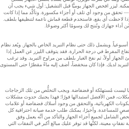
مكنة.
ليزر
افحص الجهاز يوميًّا قبل التشغيل: أول شيء يجب أن
 — تحقق من وجود أي تلف أو أجزاء مكسورة. وتأكَّد مما إذا كانت
 وإذا لاحظت أي بقع، فاستخدم قطعة قماش ناعمة لتنظيفها بلطف.
أداء جهازك وتُنتج لك وسومًا أكثر وضوحًا.
ة أسبوعياً. ويشمل ذلك حتى نظام التبريد الخاص بالجهاز. ويُعد نظام
لارتفاع المفرط في درجة الحرارة. فقد يتوقف الليزر عن العمل إذا
جهاز أولاً، ثم نفخ الغبار بلطف من مراوح التبريد. وقد ترغب
بريد لديك. فإذا كان منخفضاً، أضف إليه ماءً مقطرًا حتى المستوى
نَّها ليست مُستهلكة أو فضفاضة. ويجب التخلُّص من تلك الزجاجات
 مشكلات، فمن الأفضل استبدالها فورًا؛ فهذا يجنبك حدوث مشكلات
ونات الكهربائية، والتحقق من وجود أسلاك فضفاضة أو علامات
متخصصٍ للمساعدة. وأخيرًا، يمكنك طلب خدمة صيانة احترافية كل
حص الشامل لجميع أجزاء الجهاز والتأكد من أنَّه يعمل وفق
فقاتٍ معينة، لكنَّها قد توفر عليك مبالغ أكبر في النفقات التي