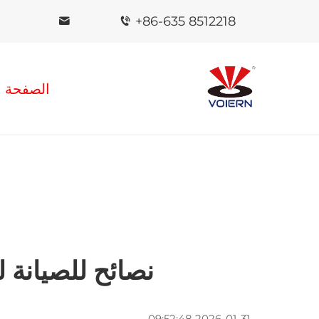
+86-635 8512218
الصفحة ا
نصائح للصيانة ل
2026-01-31 09:52:48