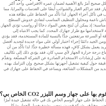
زر CO2 الخاص بك بشكل صحيح أمرٌ بالغ الأهمية لضمان عمره الافتراضي. وأحد أكثر
. فقد تتراكم الغبار والشوائب أيضًا على العدسات والمرايا، مما
 في تآكل أجزاء الجهاز. لذا تأكَّد من الحفاظ على نظافة هذه
 قماش ناعمة ومحلول التنظيف المناسب لتفادي خدوش السطح.
ناسبة؛ إذ يمكن أن تُنتج بعض المواد دخانًا أو رواسب تؤذي الجهاز.
منة لاستخدامها مع طراز جهازك المحدد. كما يجب الانتباه إلى
ة أو السرعة مرتفعتين جدًّا بالنسبة للمادة المستخدمة، فقد يؤدي
 ومن الجيد دائمًا إجراء اختبار أولي على مواد جديدة لتحديد أفضل
بريد يعمل بشكل كافٍ، فهذه مسألة خطيرة جدًّا. لذا تأكَّد من أن
فاع درجة حرارة الجهاز لأي سببٍ كان، فقد يؤدي ذلك إلى تكاليف
اية على إرشادات الاستخدام الصادرة عن الشركة المصنِّعة. وتقدِّم
عليمات تفصيلية دقيقة حول كيفية تشغيل أجهزتها بشكل صحيح. وإن التزامك بهذه
 من العديد من المشكلات الشائعة، ويساعد في الحفاظ على جهازك في
 على جهاز وسم الليزر CO2 الخاص بي؟
لليزر CO2 الخاص بك: يُعد الحفاظ على جهاز الوسم الخاص بك في حالة تشغيل جيدة أمرًا
فتراضي. وهنا في شركة فويرن، نوصي بشدة بغسل الجهاز بشكل