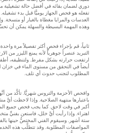
دوري لضمان بقائه في أفضل حالة تشغيلية م
تفعله هو فحص الجهاز يوميًّا قبل بدء تشغيله.
العدسات والمرايا مغطاة بالغبار أو متسخة.
وهذه المهمة البسيطة والسهلة يمكن أن تحسِّن 
ثانياً، قم بإجراء فحصٍ أكثر تفصيلاً مرة واحد
التبريد عنصراً جوهرياً لأنه يمنع الليزر من ا
ارتفعت حرارته بشكل مفرط. ولتنظيفه، أطفئ ال
أيضاً في التحقق من مستوى الماء في خزان الت
المطلوب لتجنب حدوث أي تلف.
وافحص الأحزمة والتروس شهريًّا. تأكَّد من أ
باعتبارها منتهية الصلاحية. وإذا لاحظت أيَّ
أكبر في وقت لاحق. كما يجب فحص جميع المك
اهتراء. وإذا رأيت أيَّ خلل، فاستعن بفنيٍّ 
ستة أشهر. وسيقوم الفني المختصُّ حينها بالف
المواصفات المطلوبة. وقد تتطلَّب هذه الخدمة ن