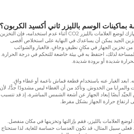
 بماكينات الوسم بالليزر ثاني أكسيد الكربون؟
التخزين السليم: عندما يتعلق الأمر بتخزين جهازك لوضع العلامات بالليزر CO2 أثناء عدم استخدامه، فإن التخزين
 التخزين الجيد يمكن أن يساعدك في النهاية على استخلاص أقصى
ة من تخزين الجهاز في مكانٍ نظيفٍ وجافٍ. فالغبار والشوائب
المساحة لذلك، احتفظ به في بيئة خاضعة للتحكم في درجة الحرارة.
 لحرارة شديدة أو برودة شديدة.
ه. ابعد الغبار عنه باستخدام قطعة قماش ناعمة أو غطاء واقٍ.
والمرايا من الخدوش. وتأكد من أن الغطاء ليس مشدودًا جدًّا، لأن
الجيِّد أيضًا إبعاد الجهاز عن أشعة الشمس المباشرة، إذ قد تتسبب
لى ارتفاع حرارة الجهاز بشكل مفرط.
 لوضع العلامات بالليزر، فقم بإزالتها وتخزينها في مكان منفصل.
فعلى سبيل المثال، قد تكون العدسات حساسة للغاية، لذا ستحتاج