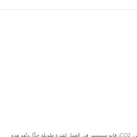
عندما تعتني جيدًا بجهازك لوضع العلامات بالليزر CO2، فإنه سيستمر في العمل لفترة طويلة جدًّا. وتُعد هذه