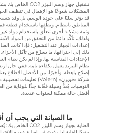
تشغيل جهاز وسم اللي
المشكلات شيوعًا هو الإهمال في تنظيف الجهاز
قد يؤثر سلبًا على جودة الوسم، بل وقد يتسبب
المناطق بانتظام. ونظِّفها باستخدام قطعة
وثمة مشكلة أخرى تتعلَّق باستخدام مواد غير م
ولذلك، تأكَّد دائمًا من التحقق من المواد الآ
إعدادات الجهاز عند التشغيل؛ فإذا كانت الطاق
ذلك إلى احتراقها، ما يسرِّع من تآكل الأجزاء.
الإعدادات المناسبة لها. وإذا لم يكن نظام الت
نظام التبريد يعمل بكفاءة تامة. ففي حال ارت
إصلاح باهظة. وأخيرًا، من الأفضل الاطلاع بعن
شركة «فويرن» (Voiern) ت
التوصيات يُعدُّ وسيلة فعَّالة جدًّا للوقاية
أفضل حالة ممكنة لسنوات عديدة.
ما الصيانة التي يجب أن أقوم بها
العناية بجهاز وسم ا
مفيدًا للغاية إذا رغبتَ في إطالة عمره الا