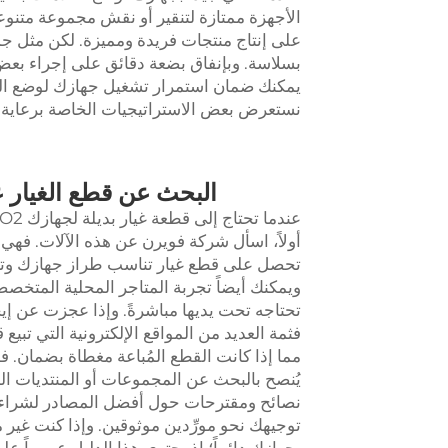
الأجهزة ممتازة لتنقير أو نقش مجموعة متنو
على إنتاج منتجات فريدة ومميزة. لكن مثل جمي
بسلاسة. وبإنفاق بضعة دقائق على إجراء بعض
نستعرض بعض الاستراتيجيات الخاصة برعاية 
البحث عن قطع الغيار عال
عندما تحتاج إلى قطعة غيار بديلة لجهازك CO2
أولاً، اسأل شركة فويرن عن هذه الآلات. فهي ت
تحصل على قطع غيار تناسب طراز جهازك وتتناس
ويمكنك أيضاً تجربة المتاجر المحلية المتخصصة 
تحتاجه تحت يديها مباشرةً. وإذا عجزت عن إي
فثمة العديد من المواقع الإلكترونية التي تبي
مما إذا كانت القطع المُباعة مغطاة بضمان. فه
يُنصح بالبحث عن المجموعات أو المنتديات ا
نصائح ومقترحات حول أفضل المصادر لشراء ا
توجيهك نحو مورِّدين موثوقين. وإذا كنت غير 