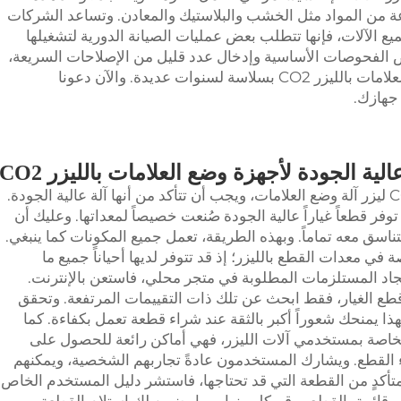
عة من المواد مثل الخشب والبلاستيك والمعادن. وتساعد الشركات
ع الآلات، فإنها تتطلب بعض عمليات الصيانة الدورية لتشغيلها
 الفحوصات الأساسية وإدخال عدد قليل من الإصلاحات السريعة،
يمكنك ضمان استمرار تشغيل جهازك لوضع العلامات بالليزر CO2 بسلاسة لسنوات عديدة. والآن دعونا
جهازك.
ية الجودة لأجهزة وضع العلامات بالليزر CO2
ليزر
آلة وضع العلامات، ويجب أن تتأكد من أنها آلة عالية الجودة.
وفر قطعاً غياراً عالية الجودة صُنعت خصيصاً لمعداتها. وعليك أن
ق معه تماماً. وبهذه الطريقة، تعمل جميع المكونات كما ينبغي.
في معدات القطع بالليزر؛ إذ قد تتوفر لديها أحياناً جميع ما
جاد المستلزمات المطلوبة في متجر محلي، فاستعن بالإنترنت.
ع قطع الغيار، فقط ابحث عن تلك ذات التقييمات المرتفعة. وتحقق
ذا يمنحك شعوراً أكبر بالثقة عند شراء قطعة تعمل بكفاءة. كما
لخاصة بمستخدمي آلات الليزر، فهي أماكن رائعة للحصول على
لقطع. ويشارك المستخدمون عادةً تجاربهم الشخصية، ويمكنهم
متأكدٍ من القطعة التي قد تحتاجها، فاستشر دليل المستخدم الخاص