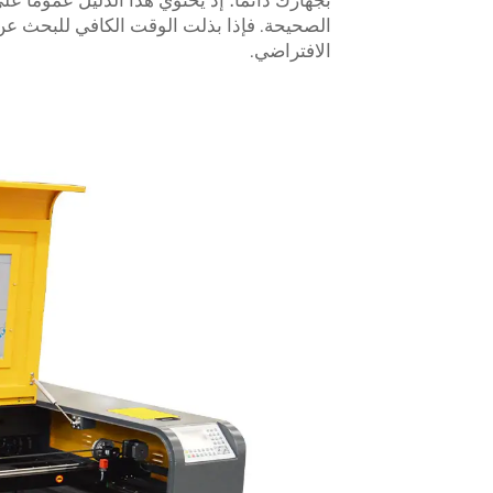
بجهازك دائماً؛ إذ يحتوي هذا الدليل عموماً 
الصحيحة. فإذا بذلت الوقت الكافي للبحث ع
الافتراضي.