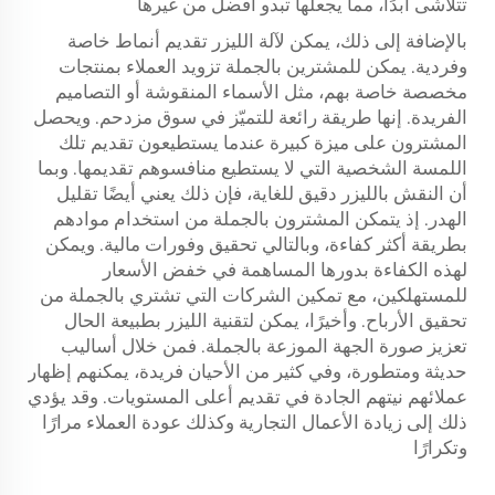
تتلاشى أبدًا، مما يجعلها تبدو أفضل من غيرها
بالإضافة إلى ذلك، يمكن لآلة الليزر تقديم أنماط خاصة
وفردية. يمكن للمشترين بالجملة تزويد العملاء بمنتجات
مخصصة خاصة بهم، مثل الأسماء المنقوشة أو التصاميم
الفريدة. إنها طريقة رائعة للتميّز في سوق مزدحم. ويحصل
المشترون على ميزة كبيرة عندما يستطيعون تقديم تلك
اللمسة الشخصية التي لا يستطيع منافسوهم تقديمها. وبما
أن النقش بالليزر دقيق للغاية، فإن ذلك يعني أيضًا تقليل
الهدر. إذ يتمكن المشترون بالجملة من استخدام موادهم
بطريقة أكثر كفاءة، وبالتالي تحقيق وفورات مالية. ويمكن
لهذه الكفاءة بدورها المساهمة في خفض الأسعار
للمستهلكين، مع تمكين الشركات التي تشتري بالجملة من
تحقيق الأرباح. وأخيرًا، يمكن لتقنية الليزر بطبيعة الحال
تعزيز صورة الجهة الموزعة بالجملة. فمن خلال أساليب
حديثة ومتطورة، وفي كثير من الأحيان فريدة، يمكنهم إظهار
عملائهم نيتهم الجادة في تقديم أعلى المستويات. وقد يؤدي
ذلك إلى زيادة الأعمال التجارية وكذلك عودة العملاء مرارًا
وتكرارًا