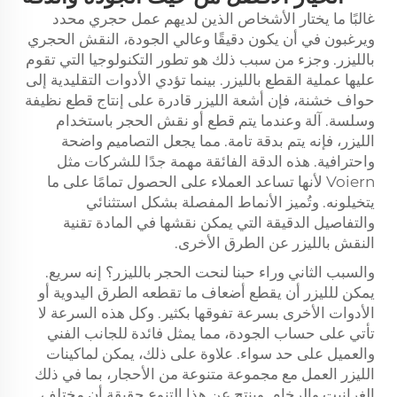
غالبًا ما يختار الأشخاص الذين لديهم عمل حجري محدد
ويرغبون في أن يكون دقيقًا وعالي الجودة، النقش الحجري
بالليزر. وجزء من سبب ذلك هو تطور التكنولوجيا التي تقوم
عليها عملية القطع بالليزر. بينما تؤدي الأدوات التقليدية إلى
حواف خشنة، فإن أشعة الليزر قادرة على إنتاج قطع نظيفة
وسلسة.
آلة
وعندما يتم قطع أو نقش الحجر باستخدام
الليزر، فإنه يتم بدقة تامة. مما يجعل التصاميم واضحة
واحترافية. هذه الدقة الفائقة مهمة جدًا للشركات مثل
Voiern لأنها تساعد العملاء على الحصول تمامًا على ما
يتخيلونه. وتُميز الأنماط المفصلة بشكل استثنائي
والتفاصيل الدقيقة التي يمكن نقشها في المادة تقنية
النقش بالليزر عن الطرق الأخرى.
والسبب الثاني وراء حبنا لنحت الحجر بالليزر؟ إنه سريع.
يمكن للليزر أن يقطع أضعاف ما تقطعه الطرق اليدوية أو
الأدوات الأخرى بسرعة تفوقها بكثير. وكل هذه السرعة لا
تأتي على حساب الجودة، مما يمثل فائدة للجانب الفني
والعميل على حد سواء. علاوة على ذلك، يمكن لماكينات
الليزر العمل مع مجموعة متنوعة من الأحجار، بما في ذلك
الغرانيت والرخام. وينتج عن هذا التنوع حقيقة أن مختلف