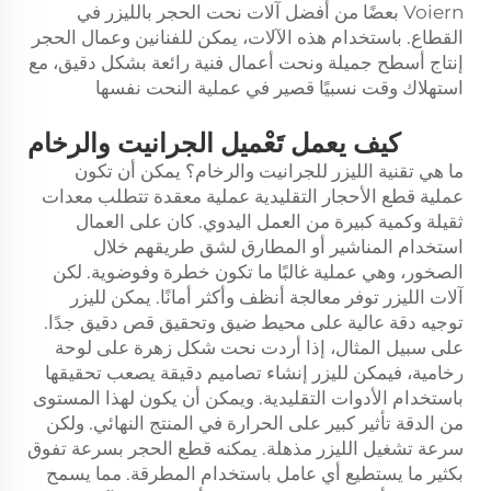
Voiern بعضًا من أفضل آلات نحت الحجر بالليزر في
القطاع. باستخدام هذه الآلات، يمكن للفنانين وعمال الحجر
إنتاج أسطح جميلة ونحت أعمال فنية رائعة بشكل دقيق، مع
استهلاك وقت نسبيًا قصير في عملية النحت نفسها
كيف يعمل تَعْميل الجرانيت والرخام
ما هي تقنية الليزر للجرانيت والرخام؟ يمكن أن تكون
عملية قطع الأحجار التقليدية عملية معقدة تتطلب معدات
ثقيلة وكمية كبيرة من العمل اليدوي. كان على العمال
استخدام المناشير أو المطارق لشق طريقهم خلال
الصخور، وهي عملية غالبًا ما تكون خطرة وفوضوية. لكن
آلات الليزر توفر معالجة أنظف وأكثر أمانًا. يمكن لليزر
توجيه دقة عالية على محيط ضيق وتحقيق قص دقيق جدًا.
على سبيل المثال، إذا أردت نحت شكل زهرة على لوحة
رخامية، فيمكن لليزر إنشاء تصاميم دقيقة يصعب تحقيقها
باستخدام الأدوات التقليدية. ويمكن أن يكون لهذا المستوى
من الدقة تأثير كبير على الحرارة في المنتج النهائي. ولكن
سرعة تشغيل الليزر مذهلة. يمكنه قطع الحجر بسرعة تفوق
بكثير ما يستطيع أي عامل باستخدام المطرقة. مما يسمح