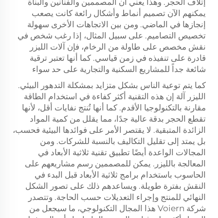
إتلاف الحجر. وهذا يعني أن المصممين والفنانين والبناة
يمكنهم الآن تصميم أنماط وأشكال رائعة كانت يصعب
إنجازها في الماضي. ومن بين الاتجاهات الأخرى سهولة
تخصيص التصاميم. على سبيل المثال، إذا رغب شخص في
نقش مخصص على طاولة من الرخام، فإن آلات الليزر
قادرة على تنفيذه في زمن قياسي. كما أنها تعتبر ترقية
شائعة جداً للمشاريع السكنية والتجارية على حد سواء
كما يتم توعية الناس بشكل متزايد بمشكلة التدهور البيئي.
الليزر
آلة
إن هذه التقنية أكثر كفاءة في استخدام الطاقة
مقارنة بالتكنولوجيا الأقدم. كما أنها تُنتج نفايات أقل، لأنها
تقطع الحجر بدقة عالية جدًا، مما يقلل من كمية المواد
الزائدة المتبقية. لا يقتصر الأمر على فوائدها البيئية فحسب،
بل يمتد إلى تقليل التكاليف بالنسبة للشركات. ومن
المجالات الواعدة أيضًا تطبيق تقنية ثلاثية الأبعاد في
المعالجة بالليزر. يمكن للمصممين رسم مشاريعهم على
الحاسوب باستخدام برامج ثلاثية الأبعاد قبل البدء في
النقش بفترة طويلة. ويساعدهم ذلك على تصور الشكل
النهائي للمنتج وإجراء التعديلات حسب الحاجة. وتتصدر
شركة Voiern هذا المجال التكنولوجي، ما سيجعل من