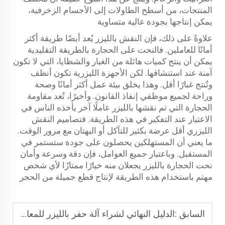
المنتجات، من أسطح الطاولات إلى الأجسام الزخرفية،
يمكن إنتاجها بجودة عالية متساوية
علاوةً على ذلك، فإن النقش بالليزر يُعد أيضًا طريقة أكثر
أمانًا للعاملين. فالنحت على الحجارة بالطريقة التقليدية
يمكن أن ينتج كميات هائلة من الغبار والشظايا، التي لا تكون
آمنة عند استنشاقها. لكن الأجهزة الليزرية تكون أنظف
وتُنتج غبارًا أقل. وهذا يخلق بيئة عمل أكثر أمانًا وصحة
وراحة لجميع موظفي إنفاذ القانون. وأخيرًا، تُعد مقاومة
الحجارة التي تم نقشها بالليزر عاملًا آخر يأخذه الناس في
الاعتبار عند التفكير في هذه الطريقة. فتصاميم النقش
الليزري أقل عرضة بكثير للتآكل أو البهتان مع مرور الوقت.
ما يعني أن المستهلكين يحصلون على جودة ستستمر في
المستقبل. وباعتبار جميع العوامل، فإن دقة وسرعة وأمان
نحت الحجارة بالليزر يجعلان منه خيارًا ممتازًا لأي شخص
مهتم باستخدام هذه الطريقة لإنتاج قطع جميلة من الحجر
السابق :
الدليل النهائي لشراء آلة حفر بالليزر للمعادن