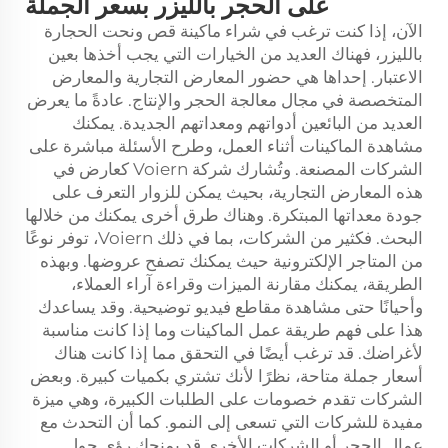
على الحجر بالليزر بسعر الجملة
الآن، إذا كنت ترغب في شراء ماكينة قص ونحت الحجارة
بالليزر، فهناك العديد من الخيارات التي يجب أخذها بعين
الاعتبار. إحداها هي حضور المعارض التجارية والمعارض
المتخصصة في مجال معالجة الحجر والإنتاج. عادةً ما يعرض
العديد من البائعين أدواتهم ومعداتهم الجديدة. يمكنك
مشاهدة الماكينات أثناء العمل، وطرح الأسئلة مباشرة على
الشركات المصنعة. وتُشارك شركة Voiern كعارض في
هذه المعارض التجارية، بحيث يمكن للزوار التعرف على
جودة معداتها المبتكرة. وهناك طرق أخرى يمكنك من خلالها
البحث. فكثير من الشركات، بما في ذلك Voiern، توفر نوعًا
من المتاجر الإلكترونية حيث يمكنك تصفح عروضها. وبهذه
الطريقة، يمكنك مقارنة الميزات وقراءة آراء العملاء،
وأحيانًا حتى مشاهدة مقاطع فيديو توضيحية. وقد يساعدك
هذا على فهم طريقة عمل الماكينات وما إذا كانت مناسبة
لأغراضك. قد ترغب أيضًا في التحقق مما إذا كانت هناك
أسعار جملة متاحة، نظرًا لأنك تشتري بكميات كبيرة. وبعض
الشركات تقدم خصومات على الطلبات الكبيرة، وهي ميزة
مفيدة للشركات التي تسعى إلى النمو. كما أن التحدث مع
عمال الحجر أو الشركات الأخرى قد يمنحك رؤى حول