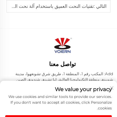
التالي :
تقنيات النحت العميق باستخدام آلة نحت الخشب بالليزر
تواصل معنا
Add: المكتب رقم 1، المنطقة 1، طريق شرق تشونغهوا، مدينة
شويينغ، منطقة التكنولوجيا العالية، ليا تشينغ، شندونغ، الصين
هاتف:
+86-635 8512218
We value your privacy
البريد الإلكتروني:
[email protected]
We use cookies and similar tools to provide our services.
If you don't want to accept all cookies, click Personalize
cookies.
حقوق النشر © 2024 شركة ليتشنغ فويرن ليزر تكنولوجي