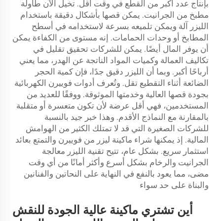
بإنتاج عدد أكبر من القطع في وقت أقل. تخيل الآن طاولة
مطبخ من الجرانيت. يمكن قصها بأشكال دقيقة باستخدام
الليزر
آلة
ويمكن تلميعه بسرعة لاستخدامه في أسطح
المطابخ أو وحدات الحمامات. إنه مستوى من الكفاءة يمكن
أن يوفر المال أيضًا. يمكن للشركات تحقيق تقليل في
تكاليف العمالة وكميات المواد الناتجة عن الهدر، مما يعني
أرباحًا أكبر. وبما أن الليزر دقيق جدًا، فإن كمية الحجر
الضائعة أثناء التقطيع تقل. وتُعرف أدوات فوييرن الكهربائية
بجودة قصها العالية وخدمتها الموثوقة. ووفقًا للعديد من
المستخدمين، فهي أقل عرضة لأن تكون متعسرة أو متقلبة
بالمقارنة مع النماذج الأقدم. وهذا خبر جيد بالنسبة
للشركات الصغيرة التي قد لا تمتلك الكثير من الهوامش
المالية. إذ يمكنها شراء ماكينة ليزر من فوييرن والتمتع بعائد
استثمار سريع. بشكل عام، تتيح تقنية الليزر معالجة
الجرانيت والرخام بشكل أسرع وأكثر أمانًا من أي وقت
مضى، مما يعود بالنفع في النهاية على النحاتين والفنانين
والبناة على حد سواء
أين تشتري ماكينة عالية الجودة للنقش