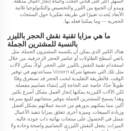
السهل أكثر على فناني النحت والبناة إنجاز أعمال مذهلة.
ويبدو أن الجمع بين الليزر والتخصيص والتكنولوجيا ثلاثية
الأبعاد يُحدث تغييرًا في طريقة تفكيرنا حول المنتجات
الحجرية — وما يمكننا فعله بها.
ما هي مزايا تقنية نقش الحجر بالليزر
بالنسبة للمشترين الجملة
هناك الكثير الذي يمكن أن يكتسبه المشترون الجملة، مثل
بائعي أسطح الطاولات أو عناصر الحجر الزخرفية، من خلال
استخدام تقنية النقش بالليزر على الحجر. أولاً، يمكن لآلات
مثل تلك التي تصنعها شركة Voiern مساعدتهم في توفير
الوقت. فالطريقة التقليدية لنحت الحجر قد تستغرق وقتًا
طويلاً جدًا، خاصة عند الحاجة إلى إنشاء تصاميم مفصلة.
لكن الآلات الليزرية يمكنها إنجاز العمل بشكل أسرع بكثير.
وهذا يسمح للمشترين الجملة بتوفير منتجاتهم للبيع بسرعة
أكبر، مما يمكنهم بدورهم من خدمة عملائهم بشكل أفضل
وزيادة المبيعات. وميزة أخرى تتعلق بمزايا تنفيذ الأعمال
تتمثل في الحصول على منتجات نهائية ذات جودة عالية.
الميزات: يجعل النقش الليزري التصاميم واضحة وحادة ولا