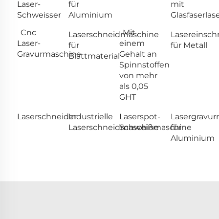
Laser-
für
mit
Schweisser
Aluminium
Glasfaserlas
Cnc
Mit
Laserschneidmaschine
Lasereinsch
Laser-
einem
für
für Metall
Gravurmaschine
Gehalt an
Blattmaterial
Spinnstoffen
von mehr
als 0,05
GHT
Laserschneider
Industrielle
Laserspot-
Lasergravu
Laserschneidmaschine
Schweißmaschine
für
Aluminium