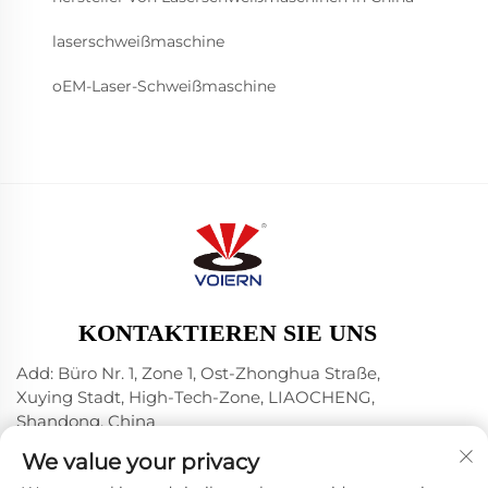
laserschweißmaschine
oEM-Laser-Schweißmaschine
KONTAKTIEREN SIE UNS
Add: Büro Nr. 1, Zone 1, Ost-Zhonghua Straße,
Xuying Stadt, High-Tech-Zone, LIAOCHENG,
Shandong, China
Tel.:
+86-635 8512218
We value your privacy
E-Mail:
[email protected]