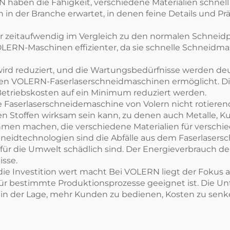
aben die Fähigkeit, verschiedene Materialien schnell 
n der Branche erwartet, in denen feine Details und Prä
r zeitaufwendig im Vergleich zu den normalen Schneidpr
N-Maschinen effizienter, da sie schnelle Schneidmasch
ird reduziert, und die Wartungsbedürfnisse werden deut
bei den VOLERN-Faserlaserschneidmaschinen ermöglicht.
 Betriebskosten auf ein Minimum reduziert werden.
e Faserlaserschneidemaschine von Volern nicht rotieren
n Stoffen wirksam sein kann, zu denen auch Metalle, Ku
ehmen machen, die verschiedene Materialien für versc
neidtechnologien sind die Abfälle aus dem Faserlaser
 für die Umwelt schädlich sind. Der Energieverbrauch 
sse.
die Investition wert macht Bei VOLERN liegt der Fokus 
für bestimmte Produktionsprozesse geeignet ist. Die U
 in der Lage, mehr Kunden zu bedienen, Kosten zu senk