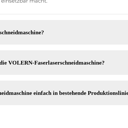
 einsetzbar macht.
rschneidmaschine?
ür die VOLERN-Faserlaserschneidmaschine?
eidmaschine einfach in bestehende Produktionslinie