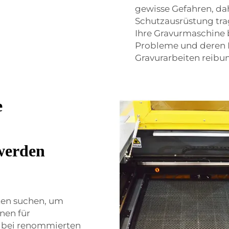
gewisse Gefahren, dah
Schutzausrüstung tra
Ihre Gravurmaschine 
Probleme und deren L
Gravurarbeiten reibun
e
werden
ten suchen, um
nen für
eg bei renommierten