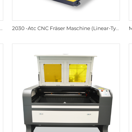
 zum Lasergravurieren und Schneiden 1080
2030 -Atc CNC Fräser Maschine (Linear-Typ Atc)