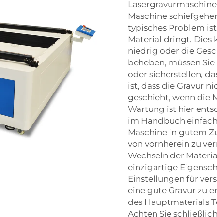
Lasergravurmaschine.
Maschine schiefgehen,
typisches Problem ist
Material dringt. Dies
niedrig oder die Gesc
beheben, müssen Sie 
oder sicherstellen, da
ist, dass die Gravur ni
geschieht, wenn die M
Wartung ist hier ent
im Handbuch einfache 
Maschine in gutem Zu
von vornherein zu v
Wechseln der Material
einzigartige Eigensch
Einstellungen für ve
eine gute Gravur zu er
des Hauptmaterials T
Achten Sie schließlic