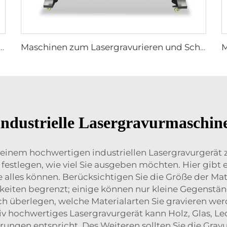
 zum Lasergravurieren und Schneiden 1610
Maschinen zum Lasergravurieren und Schneiden 1390
 industrielle Lasergravurmaschi
inem hochwertigen industriellen Lasergravurgerät zu 
festlegen, wie viel Sie ausgeben möchten. Hier gibt e
 alles können. Berücksichtigen Sie die Größe der Mate
hkeiten begrenzt; einige können nur kleine Gegenst
ch überlegen, welche Materialarten Sie gravieren we
iv hochwertiges Lasergravurgerät kann Holz, Glas, Le
erungen entspricht. Des Weiteren sollten Sie die Gr