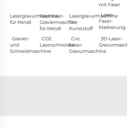
mit Faser
Laser-
Lasergravurmaschine
Faserlaser-
Lasergravurmaschine
Faser-
für Metall
Graviermaschine
für
Markierung
für Metall
Kunststoff
Gravier-
CO2
Cnc
3D-Laser-
und
Laserschneider
Laser-
Gravurmasc
Schneidmaschine
Gravurmaschine