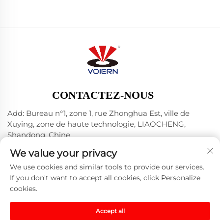
CONTACTEZ-NOUS
Add: Bureau n°1, zone 1, rue Zhonghua Est, ville de
Xuying, zone de haute technologie, LIAOCHENG,
Shandong, Chine
Tél. :
+86-635 8512218
We value your privacy
E-mail :
[email protected]
We use cookies and similar tools to provide our services.
If you don't want to accept all cookies, click Personalize
cookies.
Droits d'auteur © 2024 Liaocheng Voiern Laser
Technology Co., Ltd. -
Privacy Policy
-
Blog
Accept all