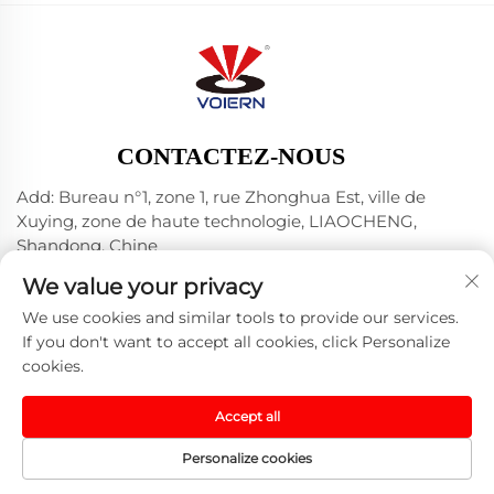
CONTACTEZ-NOUS
Add: Bureau n°1, zone 1, rue Zhonghua Est, ville de
Xuying, zone de haute technologie, LIAOCHENG,
Shandong, Chine
Tél. :
+86-635 8512218
We value your privacy
E-mail :
[email protected]
We use cookies and similar tools to provide our services.
If you don't want to accept all cookies, click Personalize
cookies.
Droits d'auteur © 2024 Liaocheng Voiern Laser
Technology Co., Ltd. -
Privacy Policy
-
Blog
Accept all
Personalize cookies