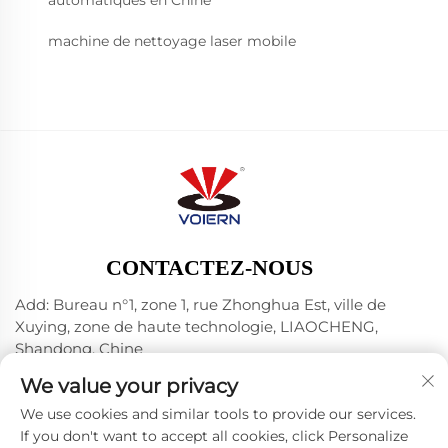
automatiques en Chine
machine de nettoyage laser mobile
CONTACTEZ-NOUS
Add: Bureau n°1, zone 1, rue Zhonghua Est, ville de
Xuying, zone de haute technologie, LIAOCHENG,
Shandong, Chine
Tél. :
+86-635 8512218
We value your privacy
E-mail :
[email protected]
We use cookies and similar tools to provide our services.
If you don't want to accept all cookies, click Personalize