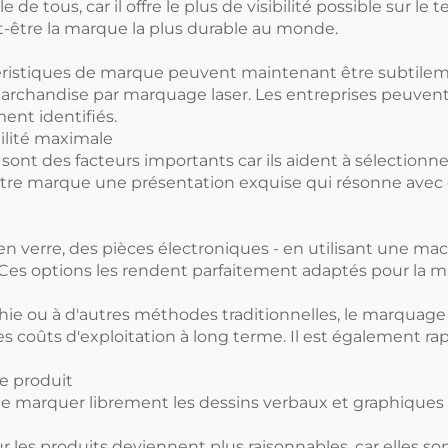
 de tous, car il offre le plus de visibilité possible sur le
ut-être la marque la plus durable au monde.
ractéristiques de marque peuvent maintenant être subtil
 marchandise par marquage laser. Les entreprises peuvent
ent identifiés.
ilité maximale
 sont des facteurs importants car ils aident à sélectionne
e marque une présentation exquise qui résonne avec div
 en verre, des pièces électroniques - en utilisant une m
es options les rendent parfaitement adaptés pour la ma
hie ou à d'autres méthodes traditionnelles, le marquage 
s coûts d'exploitation à long terme. Il est également rap
e produit
 marquer librement les dessins verbaux et graphiques
 les produits deviennent plus raisonnables, car elles son