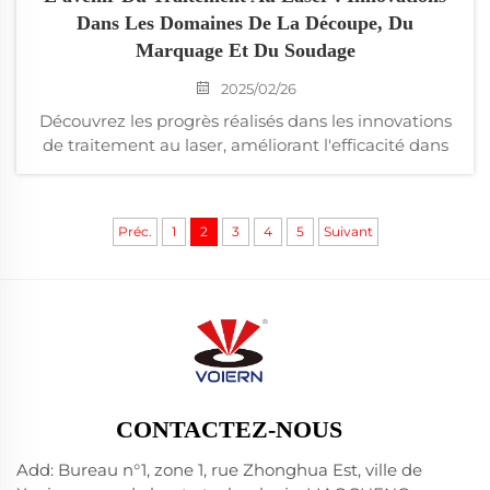
Dans Les Domaines De La Découpe, Du
Marquage Et Du Soudage
2025/02/26
Découvrez les progrès réalisés dans les innovations
de traitement au laser, améliorant l'efficacité dans
des secteurs tels que la fabrication et
l'aéronautique, et explorez les tendances futures de
ce marché en pleine croissance, évalué à 44,09
Préc.
1
2
3
4
5
Suivant
milliards de dollars d'ici 2032.
CONTACTEZ-NOUS
Add: Bureau n°1, zone 1, rue Zhonghua Est, ville de