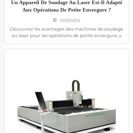
Un Appareil De Soudage Au Laser Est-Il Adapté
Aux Opérations De Petite Envergure ?
2025/03/24
Découvrez les avantages des machines de soudage
au laser pour les opérations de petite envergure, y
compris l'efficacité en termes d'espace, la facilité
d'utilisation et l'adaptabilité à divers matériaux et
volumes de production. Apprenez-en plus sur les
coûts initiaux par rapport aux économies à long
terme, aux spécifications techniques et aux
applications dans la joaillerie, l'électronique et les
réparations. Découvrez comment le soudage au
laser se compare aux méthodes traditionnelles en
termes de vitesse, de finition après traitement et de
potentiel d'automatisation.