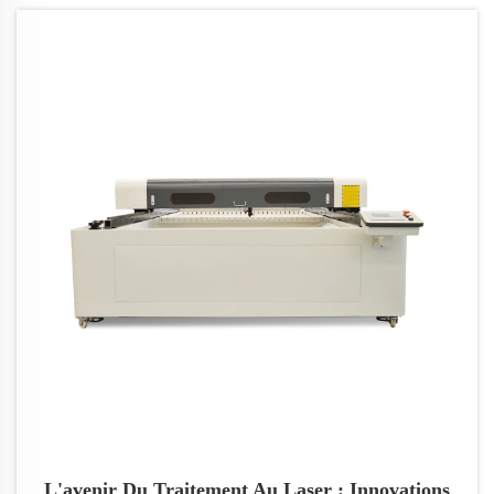
technologies clés et les meilleurs produits comme la
Machine de Gravure et de Découpe Laser 1325 et
9060 pour des tâches précises.
L'avenir Du Traitement Au Laser : Innovations