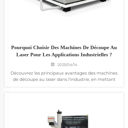
Pourquoi Choisir Des Machines De Découpe Au
Laser Pour Les Applications Industrielles ?
2025/04/14
Découvrez les principaux avantages des machines
de découpe au laser dans l'industrie, en mettant
l'accent sur la précision, l'efficacité et la réduction
des déchets. Explorez des facteurs tels que
l'intégration automatisée CNC, les opérations à
haute vitesse et les avantages de la technologie
laser à fibre dans les applications automobile et
aérospatiale. Apprenez-en plus sur les
fonctionnalités de la Découpeuse Laser à Fibre 1530