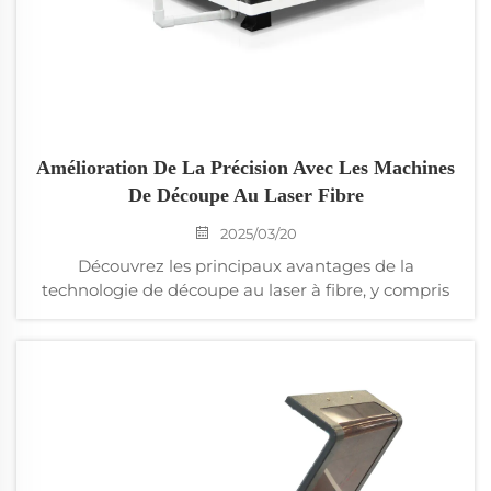
Amélioration De La Précision Avec Les Machines
De Découpe Au Laser Fibre
2025/03/20
Découvrez les principaux avantages de la
technologie de découpe au laser à fibre, y compris
une qualité de faisceau supérieure pour une
précision accrue, un traitement sans contact pour
réduire la contrainte matérielle et une efficacité
énergétique. Apprenez comment les systèmes de
contrôle conçus en Suisse et les mécanismes de
conduite d'affûtage haute précision améliorent la
précision, et découvrez des modèles de lasers à
fibres haute performance pour diverses applications