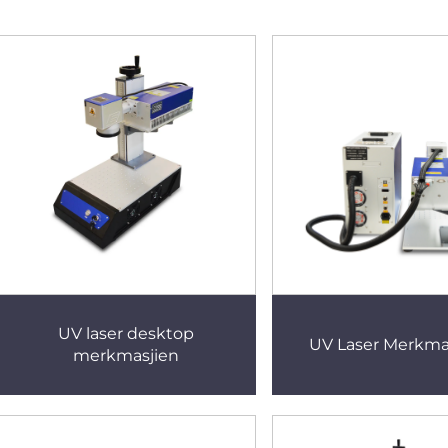
UV laser desktop
UV Laser Merkm
merkmasjien