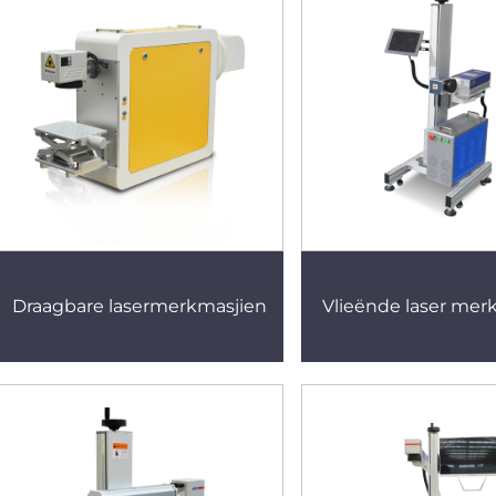
Draagbare lasermerkmasjien
Vlieënde laser mer