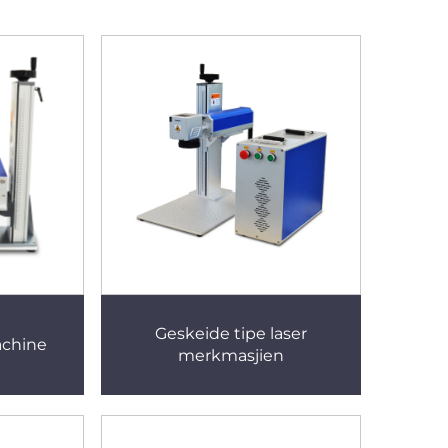
Geskeide tipe laser
achine
merkmasjien