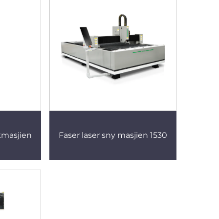
kmasjien
Faser laser sny masjien 1530