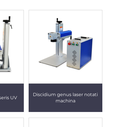
Discidium genus laser notati
seris UV
machina