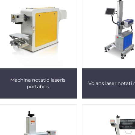
Machina notatio laseris
Volans laser notati
portabilis