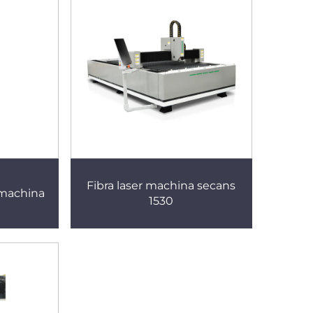
Fibra laser machina secans
 machina
1530