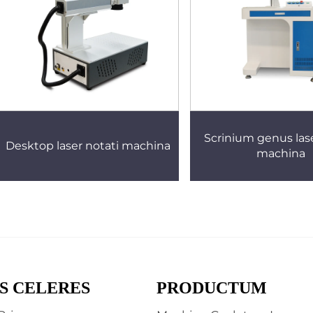
Scrinium genus lase
Desktop laser notati machina
machina
S CELERES
PRODUCTUM