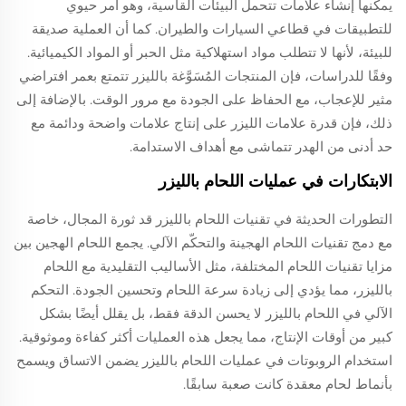
يمكنها إنشاء علامات تتحمل البيئات القاسية، وهو أمر حيوي
للتطبيقات في قطاعي السيارات والطيران. كما أن العملية صديقة
للبيئة، لأنها لا تتطلب مواد استهلاكية مثل الحبر أو المواد الكيميائية.
وفقًا للدراسات، فإن المنتجات المُسَوَّغة بالليزر تتمتع بعمر افتراضي
مثير للإعجاب، مع الحفاظ على الجودة مع مرور الوقت. بالإضافة إلى
ذلك، فإن قدرة علامات الليزر على إنتاج علامات واضحة ودائمة مع
حد أدنى من الهدر تتماشى مع أهداف الاستدامة.
الابتكارات في عمليات اللحام بالليزر
التطورات الحديثة في تقنيات اللحام بالليزر قد ثورة المجال، خاصة
مع دمج تقنيات اللحام الهجينة والتحكّم الآلي. يجمع اللحام الهجين بين
مزايا تقنيات اللحام المختلفة، مثل الأساليب التقليدية مع اللحام
بالليزر، مما يؤدي إلى زيادة سرعة اللحام وتحسين الجودة. التحكم
الآلي في اللحام بالليزر لا يحسن الدقة فقط، بل يقلل أيضًا بشكل
كبير من أوقات الإنتاج، مما يجعل هذه العمليات أكثر كفاءة وموثوقية.
استخدام الروبوتات في عمليات اللحام بالليزر يضمن الاتساق ويسمح
بأنماط لحام معقدة كانت صعبة سابقًا.