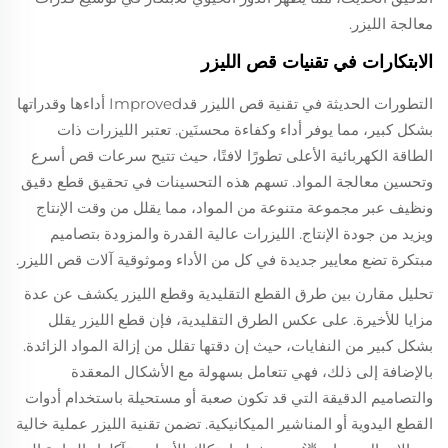
معالجة الليزر.
الابتكارات في تقنيات قص الليزر
التطورات الحديثة في تقنية قص الليزر قدImproved أداءها وقدراتها
بشكل كبير، مما يوفر أداء وكفاءة محسنَين. تعتبر الليزرات ذات
الطاقة الكهربائية الأعلى تطورًا لافتًا، حيث تتيح سرعات قص أسرع
وتحسين معالجة المواد. تسهم هذه التحسينات في تحقيق قطع دقيق
ونظيف عبر مجموعة متنوعة من المواد، مما يقلل من وقت الإنتاج
ويزيد من جودة الإنتاج. الليزرات عالية القدرة والمزودة بتصاميم
مبتكرة تضع معايير جديدة في كل من الأداء وموثوقية آلات قص الليزر.
تحليل مقارن بين طرق القطع التقليدية وقطع الليزر يكشف عن عدة
مزايا للأخيرة. على عكس الطرق التقليدية، فإن قطع الليزر يقلل
بشكل كبير من النفايات، حيث إن دقتها تقلل من إزالة المواد الزائدة.
بالإضافة إلى ذلك، فهي تتعامل بسهولة مع الأشكال المعقدة
والتصاميم الدقيقة التي قد تكون صعبة أو مستحيلة باستخدام أدوات
القطع اليدوية أو المناشير الميكانيكية. تضمن تقنية الليزر عملية خالية