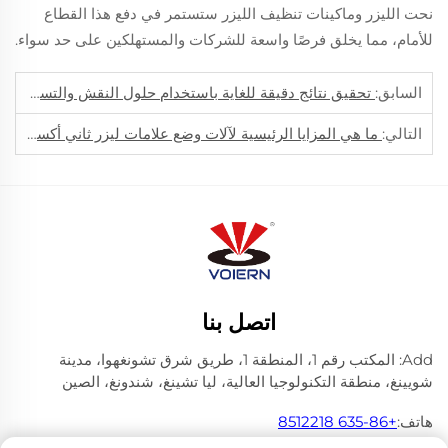
نحت الليزر وماكينات تنظيف الليزر ستستمر في دفع هذا القطاع
للأمام، مما يخلق فرصًا واسعة للشركات والمستهلكين على حد سواء.
السابق:
تحقيق نتائج دقيقة للغاية باستخدام حلول النقش والتسمية بالليزر المتقدمة
التالي:
ما هي المزايا الرئيسية لآلات وضع علامات ليزر ثاني أكسيد الكربون في التطبيقات عالية الدقة؟
اتصل بنا
Add: المكتب رقم 1، المنطقة 1، طريق شرق تشونغهوا، مدينة
شويينغ، منطقة التكنولوجيا العالية، ليا تشينغ، شندونغ، الصين
هاتف:
+86-635 8512218