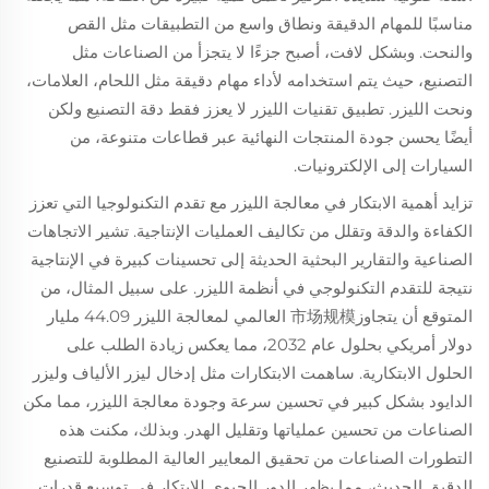
مناسبًا للمهام الدقيقة ونطاق واسع من التطبيقات مثل القص
والنحت. وبشكل لافت، أصبح جزءًا لا يتجزأ من الصناعات مثل
التصنيع، حيث يتم استخدامه لأداء مهام دقيقة مثل اللحام، العلامات،
ونحت الليزر. تطبيق تقنيات الليزر لا يعزز فقط دقة التصنيع ولكن
أيضًا يحسن جودة المنتجات النهائية عبر قطاعات متنوعة، من
السيارات إلى الإلكترونيات.
تزايد أهمية الابتكار في معالجة الليزر مع تقدم التكنولوجيا التي تعزز
الكفاءة والدقة وتقلل من تكاليف العمليات الإنتاجية. تشير الاتجاهات
الصناعية والتقارير البحثية الحديثة إلى تحسينات كبيرة في الإنتاجية
نتيجة للتقدم التكنولوجي في أنظمة الليزر. على سبيل المثال، من
المتوقع أن يتجاوز市场规模 العالمي لمعالجة الليزر 44.09 مليار
دولار أمريكي بحلول عام 2032، مما يعكس زيادة الطلب على
الحلول الابتكارية. ساهمت الابتكارات مثل إدخال ليزر الألياف وليزر
الدايود بشكل كبير في تحسين سرعة وجودة معالجة الليزر، مما مكن
الصناعات من تحسين عملياتها وتقليل الهدر. وبذلك، مكنت هذه
التطورات الصناعات من تحقيق المعايير العالية المطلوبة للتصنيع
الدقيق الحديث، مما يظهر الدور الحيوي للابتكار في توسيع قدرات