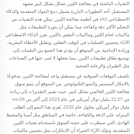
وجودة قص فائقة.
التقنيات الناشئة في معالجة الليزر تشكل بشكل كبير مشهد
المستقبل. أحد التطورات البارزة يشمل دمج المواد المتقدمة والذكاء
الاصطناعي (AI) في أنظمة معالجة الليزر. تمكن هذه التقنيات من
التحكم الأكثر دقة وكفاءة، مما يمكن أن يثورة التطبيقات مثل
ماكينات لحام الليزر وماكينات النقش بالليزر. يعزز الذكاء الاصطناعي
الأداء بتحسين العمليات في الوقت الفعلي، وتقليل الأخطاء البشرية،
وزيادة الإنتاجية. من المتوقع أن يؤدي هذا الجمع بين التقنيات إلى
توسيع نطاق تطبيقات الليزر، مما يجعلها لا غنى عنها في الصناعات
مثل الطيران والرعاية الصحية.
تكشف التوقعات السوقية عن مستقبل واعد لمعالجة الليزر، مدفوعًا
بالابتكار المستمر والنمو التكنولوجي. من المتوقع أن ينمو سوق
معالجة الليزر العالمي بشكل كبير، حيث تشير التقديرات إلى زيادة
من 22.27 مليار دولار أمريكي في عام 2023 إلى أكثر من 44.09
مليار دولار أمريكي بحلول عام 2032. يُعزى هذا النمو إلى الطلب
المتزايد على الدقة والكفاءة، خاصة في المناطق مثل آسيا والمحيط
الهادئ، التي سيطرت على حصة السوق باستخدام تقنيات الليزر
المتقدمة. وتؤكد الآراء الخبراء أن الابتكارات مثل تحسين ماكينات