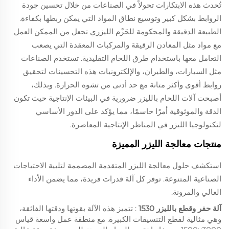
تُحدث هذه الابتكارات تحولاً في الصناعات من خلال تحسين جودة
الروابط بشكل كبير وتوسيع نطاق المواد التي يمكن ربطها بكفاءة.
الطبيعة الدقيقة والمحكومة للحَزْم الليزري تجعل من الممكن العمل
مع مواد مثل المعادن الرقيقة والمركبات المعقدة التي يصعب
التعامل معها باستخدام طرق اللحام التقليدية. تستخدم الصناعات
مثل السيارات، والطيران، والإلكترونيات هذه التحسينات لتحقيق
روابط أقوى وأكثر متانة مع حد أدنى من تشوه الحرارة. وبذلك،
أصبحت آلات اللحام بالليزر ضرورية في البيئات الإنتاجية حيث تكون
الدقة والموثوقية أمرًا حاسمًا، مما يؤكد على الدور الأساسي
لتكنولوجيا الليزر في المناظر الإنتاجية المعاصرة.
منتجات معالجة الليزر المميزة
استكشف حلول معالجة الليزر المتقدمة المصممة لتلبية الاحتياجات
الصناعية المتنوعة. توفر كل آلة قدرات فريدة، مما يضمن الأداء
العالي والمرونة.
آلة حفر وقطع بالليزر 1530
: تتميز هذه الآلة بقوتها ودقتها الفائقة،
وهي مثالية لقطع التنسيقات الكبيرة. مع منطقة عمل واسعة قياس