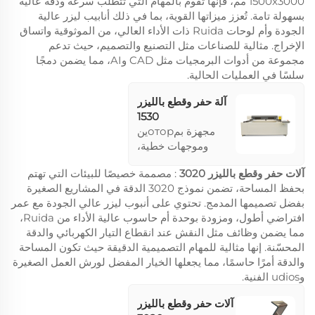
1500x3000 مم، فإنها تقوم بالمهام التي تتطلب سرعة ودقة عالية
بسهولة تامة. تُعزز ميزاتها القوية، بما في ذلك أنابيب ليزر عالية
الجودة وأم لوحات Ruida ذات الأداء العالي، من الموثوقية واتساق
الإخراج. مثالية للصناعات مثل التصنيع والتصميم، حيث تدعم
مجموعة من أدوات البرمجيات مثل CAD وAI، مما يضمن دمجًا
سلسًا في العمليات الحالية.
آلة حفر وقطع بالليزر
1530
مجهزة بمоторين
وموجهات خطية،
تتفوق هذه الآلة في
آلات حفر وقطع بالليزر 3020
: مصممة خصيصًا للبيئات التي تهتم
القطع المستمر
بحفظ المساحة، تضمن نموذج 3020 الدقة في المشاريع الصغيرة
السريع. تصميمها
بفضل تصميمها المدمج. تحتوي على أنبوب ليزر عالي الجودة مع عمر
يضمن استقرار إخراج
افتراضي أطول، ومزودة بوحدة أم حاسوب عالية الأداء من Ruida،
طاقة الليزر، وتدعم
مما يضمن وظائف مثل النقش عند انقطاع التيار الكهربائي والدقة
برامج مثل CAD وAI
المحسّنة. إنها مثالية للمهام التصميمية الدقيقة حيث تكون المساحة
لتلبية احتياجات
والدقة أمرًا حاسمًا، مما يجعلها الخيار المفضل لورش العمل الصغيرة
التصميم المختلفة.
وudios الفنية.
مناسبة لتصنيع
المنتجات الكبيرة
آلات حفر وقطع بالليزر
والمتنوعة.