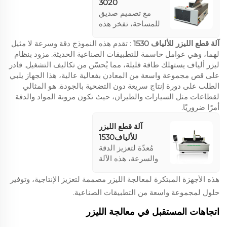
3020
مع تصميم صديق
للمساحة، تفخر هذه
الآلة بتقديم دقة عالية
آلة قطع الليزر للألياف 1530
: تقدم هذه النموذج دقة وسرعة لا مثيل
للأعمال المعقدة.
لهما، وهي عوامل حاسمة للتطبيقات الصناعية الحديثة. مزود بنظام
تحتوي على ميزات
ليزر ألياف يستهلك طاقة قليلة، مما يُحسّن من تكاليف التشغيل. قادر
مثل النقش عند
على قص مجموعة واسعة من المعادن بفعالية عالية، هذا الجهاز يلبي
انقطاع التيار والتوجيه
الطلب على دورة إنتاج سريعة دون التضحية بالجودة. هو المثالي
باستخدام الضوء
لقطاعات مثل السيارات والطيران، حيث تكون مرونة المواد والدقة
الأحمر، مما يلبي
أمرًا ضروريًا.
احتياجات الورش
الصغيرة ويضمن
آلة قطع الليزر
إخراجًا مثاليًا مع
للألياف1530
استهلاك أقل للمساحة.
مُعدّة لتعزيز الدقة
والسرعة، هذه الآلة
تعالج مجموعة متنوعة
هذه الأجهزة المبتكرة لمعالجة الليزر مصممة لتعزيز الإنتاجية، وتوفير
من المعادن بكفاءة.
توفير الطاقة وتقليل
حلول لمجموعة واسعة من التطبيقات الصناعية.
التكلفة يجعلها المثالية
للصناعات التي تحتاج
اتجاهات المستقبل في معالجة الليزر
إلى معالجة سريعة