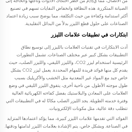
من الاتصال، مما ي消م من خطر احتكاك الأدوات وتآكلها والحاجة إلى
الصيانة المتكررة. هذه النظافة وانخفاض النفايات تسهم في تصنيع
أكثر استدامة وكفاءة من حيث التكلفة، مما يوضح سبب زيادة اعتماد
الصناعات على حلول قطع الليزر بدلاً من البدائل التقليدية.
ابتكارات في تطبيقات علامات الليزر
أدت الابتكارات في تقنيات العلامات بالليزر إلى توسيع نطاق
التطبيقات بشكل كبير عبر مختلف الصناعات. تشمل التطورات
الرئيسية استخدام ليزر CO2، والليزر الليفي، والليزر الصلب، حيث
يقدم كل منها فوائد فريدة للمهام المحددة. يعمل ليزر CO2 بشكل
خاص جيد مع المواد غير المعدنية مثل الخشب والأكريليك بسبب
طول موجته الأطول. من ناحية أخرى، يتفوق الليزر الليفي في وضع
العلامات على المعادن والبلاستيك بفضل كفاءته الكهربائية العالية
وفترة خدمته الطويلة. يجد الليزر الصلب مكانًا له في التطبيقات التي
تتطلب دقة عالية، مثل مكونات الإلكترونيات.
الفوائد التي تقدمها علامات الليزر كبيرة، مما يؤكد اعتمادها المتزايد
في الصناعة. وبشكل خاص، يتم الإشادة بعلامات الليزر لدامتها ودقتها.