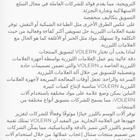
الترويجية، مما يقدم فوائد للشركات العاملة في مجال السلع
الاستهلاكية وتجارة التجزئة.
التسويق بتكاليف منخفضة
على عكس الطرق الأخرى مثل الطباعة الشبكية أو النقش، توفر
تقنية العلامات الليزرية حل تسويقي أكثر كفاءة وفعالية من حيث
التكلفة ولا تستهلك مواد مثل الحبر أو الأغلفة كما هو الحال مع
العلامات الليزرية.
لماذا يجب أن تختار VOLERN لتسويق المنتجات
دقة عالية: يتم عمل العلامات الليزرية بواسطة أجهزة العلامات
الليزرية الخاصة بـ VOLERN والتي تضمن تصميمات حادة
وتفصيلية للتسويق من خلال آلة العلامات الليزرية.
السرعة والراحة: تجعل أوقات المعالجة السريعة لأجهزة العلامات
الليزرية VOLERN مناسبة لإنتاج كميات كبيرة.
التباين: يمكن وضع علامة على مواد مختلفة باستخدام آلات
VOLERN، مما يسمح للشركات بتسويق أنواع مختلفة من
المنتجات.
توفر آلات الوسم بالليزر خيارًا موثوقًا وفعالًا للشركات لتعزيز
جهودها في العلامة التجارية. من المفيد أن VOLERN تمتلك تقنية
الوسم بالليزر التي تتميز بالدقة والديناميكية، مما يمكّن الشركات
من تصميم منتجات ستنال إعجاب عملائها. من خلال استخدام آلات