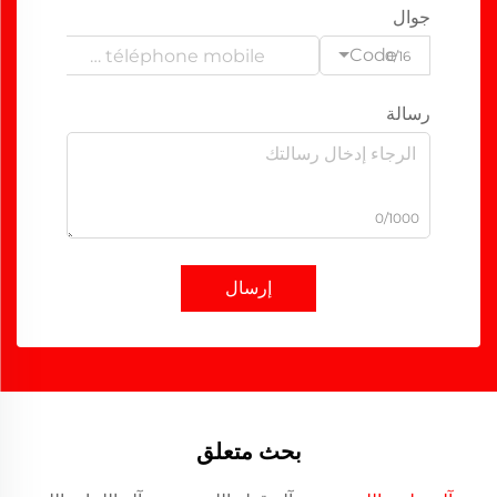
جوال
Code
0/16
رسالة
0/1000
إرسال
بحث متعلق