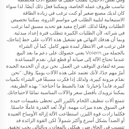
تناسب ظروف عمله الخاصة، ويمكننا فعل ذلك أيضًا. لذا سواء
كان لديك مصنع صغير أو كنت ترغب في زيادة الطاقة
الاستيعابية لتلبية الطلب في مواسم الذروة، يمكننا تخصيص
الطلبات وفقًا لذلك. اقتراح مفيد هو تحديد مسبق لما ترغب
في شرائه، لأن الطلبات الكبيرة تتطلب فترة إعداد مبدئية.
وبما أن هدفك النهائي هو تشغيل هذه الآلات على خط إنتاجك،
فلن ترغب في الانتظار لمدة شهر كامل. كما أن الشراء
بالجملة من Voiern يعني حصولك على دعم ما بعد البيع.
عندما تحتاج الآلة إلى صيانة أو قطع غيار، نقدم المساعدة
بسرعة لتفادي التوقف عن العمل. نحن نرى أن الخدمة الجيدة
أمرٌ مهم جدًا، لأنك تعتمد على هذه الآلات يوميًا. وقال: "نحن
نقدّم مرونة كبيرة، ولذلك إذا فكرت مسبقًا في الشراء بكميات
كبيرة، فابدأ بإخبارنا: 'هذا بالضبط ما أحتاجه'." بهذه الطريقة،
يمكننا تزويدك بأفضل سعر والآلات المناسبة تمامًا لاحتياجاتك.
تتمتع آلات تنظيف اللحام بالليزر التي تحظى بتقييمات جيدة
في السوق بعدة ميزات مهمة. أولاً، تُعد القدرة عاملًا حاسمًا.
فكلما زادت قوة الليزر، استطاعت الآلة إزالة الأوساخ العنيدة
أو الصدأ بشكل أسرع وأكثر شمولاً. لكن القوة الزائدة قد
تتسبب في إلحاق ضرر هيكلي بالمعادن، وبالتالي يجب تحقيق