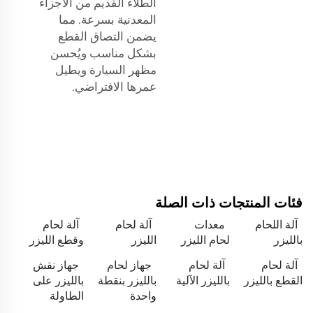
الطلاء القديم من الأجزاء
المعدنية بسرعة. مما
يضمن التصاق القطع
بشكل مناسب ويُحسن
مظهر السيارة ويطيل
عمرها الافتراضي.
فئات المنتجات ذات الصلة
آلة اللحام
معدات
آلة لحام
آلة لحام
بالليزر
لحام الليزر
الليزر
وقطع الليزر
آلة لحام
آلة لحام
جهاز لحام
جهاز نقش
القطع بالليزر
بالليزر الآلية
بالليزر بنقطة
بالليزر على
واحدة
الطاولة