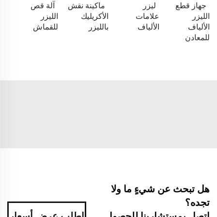
جهاز قطع
ليزر
ماكينة نقش
آلة قص
الليزر
علامات
الأكريليك
الليزر
الألياف
الألياف
بالليزر
للقماش
للمعادن
هل تبحث عن شيءٍ ما ولا
تجده؟
اطلب عرض أسعار
اتصل بمستشارينا للحصول