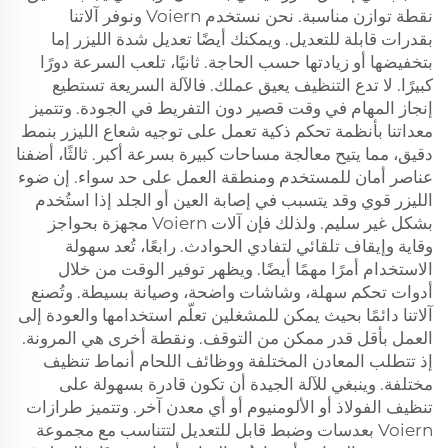
نقطة توازن مناسبة. نحن نستخدم Voiern ونوفر آلاتنا
بقدرات قابلة للتعديل. ويمكنك أيضًا تعديل شدة الليزر إما
بتخفيضها أو زيادتها حسب الحاجة. ثانيًا، تلعب السرعة دورًا
كبيرًا. لا تدع التنظيف يعيق عملك. فالآلة السريعة تستطيع
إنجاز المهام في وقت قصير دون التفريط في الجودة. وتتميز
معداتنا بأنظمة تحكم ذكية تعمل على توجيه شعاع الليزر بنمط
دقيق، مما يتيح معالجة مساحات كبيرة بسرعة أكبر. ثالثًا، أضفنا
عناصر أمان للمستخدم ومنطقة العمل على حد سواء. إن ضوء
الليزر قوي وقد يتسبب في إصابة العين أو الجلد إذا استُخدم
بشكل غير سليم. ولذلك فإن آلات Voiern مجهزة بحواجز
وقاية وإيقاف تلقائي لتفادي الحوادث. رابعًا، تُعد سهولة
الاستخدام أمرًا مهمًا أيضًا. ويظهر توفير الوقت من خلال
أدوات تحكم سهلة، وشاشات واضحة، وصيانة بسيطة. وتُصنع
آلاتنا دائمًا بحيث يمكن للمشغلين تعلّم استخدامها والعودة إلى
العمل بأقل قدر ممكن من التوقف. ونقطة أخرى هي المرونة.
إذ تتطلب المعادن المختلفة ووظائف اللحام أنماط تنظيف
مختلفة. وينبغي للآلة الجيدة أن تكون قادرة بسهولة على
تنظيف الفولاذ أو الألومنيوم أو أي معدن آخر. وتتميز طرازات
Voiern بعدسات وضبط قابل للتعديل لتتناسب مع مجموعة