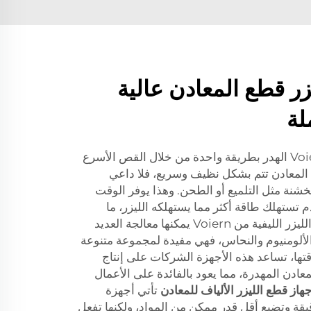
ر قطع المعادن عالية
لة
تقلل أجهزة الليزر الليفية من Voiern الهدر بطريقة واحدة من خلال القص الأسرع
 المعادن تتم بشكل نظيف وسريع، فلا داعي
شنة مثل التلميع أو الطحن. وهذا يوفر الوقت
 تستهلك طاقة أكثر مما يستهلكه الليزر، ما
يجعلها أقل كفاءة. وبما أن أجهزة الليزر الليفية من Voiern يمكنها معالجة العديد
والألومنيوم والنحاس، فهي مفيدة لمجموعة متنوعة
قتها، تساعد هذه الأجهزة الشركات على إنتاج
ادن المهدرة، مما يعود بالفائدة على الأعمال
هاز قطع الليزر الألياف للمعادن
تأتي أجهزة
تقوم بقطع دقيقة وتضيع أقل قدر ممكن من المواد، ولكنها تفعل