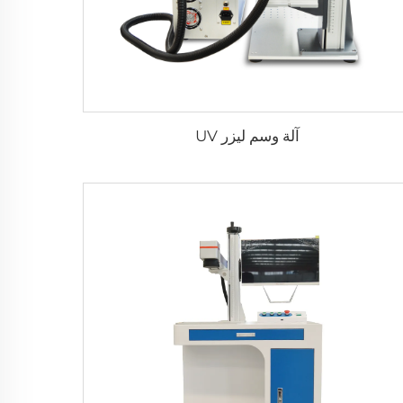
آلة وسم ليزر UV