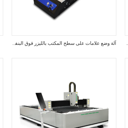
خشبية ماكينة توجيه CNC ذات 3 محاور ماكينة تشغيل CNC
آلة وضع علامات على سطح المكتب بالليزر فوق البنفسجي