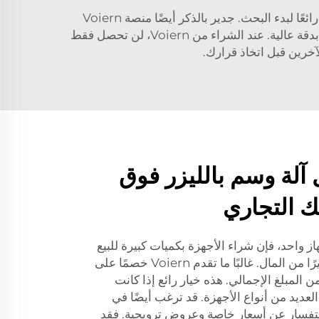
إذا كنت ترغب في شراء آلة تعليم بالليزر فوق البنفسجي، فقد تتساءل عن أفضلها بأسعار مخفضة. يُعد الإنترنت مكانًا رائعًا لبدء البحث. جدير بالذكر أيضًا منصة Voiern
المتخصصة في آلات التعليم بالليزر فوق البنفسجي للمنتجات. تُستخدم هذه الآلات لإنشاء علامات ونقوش على المعادن بدقة عالية. عند الشراء من Voiern، لن تحصل فقط
آخرين قبل اتخاذ قرارك.
 آلة وسم بالليزر فوق
 التجاري
 واحد، فإن شراء الأجهزة بكميات كبيرة للبيع
بالجملة يمكن أن يوفر لك قدرًا كبيرًا من المال. غالبًا ما تقدم Voiern خصمًا على
ن المبلغ الإجمالي. هذه خيار رائع إذا كانت
ديد من أنواع الأجهزة. قد ترغب أيضًا في
Vo مباشرة للاستفسار عن أسعار خاصة وعروض ترويجية. فقد