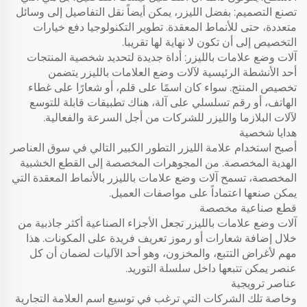
تصنع التصميم: بفضل الليزر، يمكن أيضاً نقل التفاصيل إلى وسائل
متعددة، حتى للأنماط المعقدة. تطوير التكنولوجيا دفع خيارات
التخصيص إلى أن تكون لا نهاية لها تقريبا.
آلات وضع علامات بالليزر: أداة جديدة لتحديد شخصية المنتجات
أحد الأنشطة الرئيسية لآلات وضع العلامات بالليزر يتضمن
تخصيص المنتج. سواء كان اسمًا على قلم، أو شعارًا على غطاء
الهاتف، أو رقم تسلسلي على آلة، هناك تطبيقات قابلة للتوسع
لآلات البلازما والليزر للشركات من أجل السرعة والفعالية.
هدايا شخصية
أصبح استخدام علامة الليزر التطور الكبير التالي في سوق العناصر
الهدية المخصصة. من المجوهرات المخصصة إلى القطع الخشبية
المخصصة، تسمح آلات وضع علامات بالليزر بالأنماط المعقدة التي
يمكن صنعها اعتماداً على مواصفات العميل.
قطع صناعية مخصصة
آلات وضع علامات بالليزر تجعل الأجزاء الصناعية أكثر جاذبية من
خلال إضافة شعارات أو رموز تعريف فريدة على المكونات. هذا
مهم لأغراض التتبع، والمخزون، وهو أحد الآليات لضمان أن كل
عنصر يمكن تتبعها داخل سلسلة التوريد.
عناصر ترويجية
وخاصة تلك الشركات التي ترغب في توسيع اسم العلامة التجارية