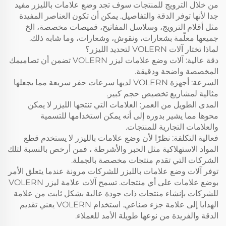
من خلال الترويج للمنتجات سوف تجد وضع علامات بالليزر مفيد
جدا لأنها توفر الدقة والتفاصيل. يمكن أن تكون العناصر المفيدة
مثل أقلام الترويج، وسلاسل المفاتيح، قميصات مخصصة، الخ
جميعها معلّمة بشعارات، ونقوش، وشعارات، وما شابه ذلك.
لماذا تختار آلات VOLERN لتحديد الليزر؟
دقة عالية: آلات وضع علامات ليزر VOLERN تضمن أن تصاميمك
المخصصة واضحة ودقيقة.
السرعة: أجهزة VOLERN لديها سرعات حفر سريعة مما يجعلها
مثالية لمشاريع تخصيص حجم كبير.
المدى الطويل من العمر: العلامات التي تنتجها الليزر لا يمكن
محوها مما يشير بدوره إلى أنه يمكن استخدامها للتسمية
والعلامات التجارية للمنتجات.
فعالية التكلفة: نظرًا لأن وضع علامات بالليزر لا يستخدم قطع
المواد الاستهلاكية مثل الحبر والأشرطة ، فمن أرخص بالنسبة لتلك
الشركات التي تقدم منتجات مخصصة بالجملة.
توفر آلات وضع علامات بالليزر للشركات مرونة عندما يتعلق الأمر
بوضع علامات على أي منتجات. تسمح آلات علامة ليزر VOLERN
للشركات بإنشاء منتجات ذات جودة عالية بشكل ثابت من علامة
الهدايا إلى علامة جزء صناعي. استخدام VOLERN يعني تقديم
الدقة والفريدة من نوعها طويلة الأمد للعملاء.