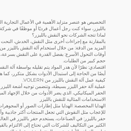
التخصيص هو عنصر متزايد الأهمية في الأعمال التجارية ا
بالليزر، سواء كنت رجل أعمال فرديًا أو موظفًا في شركة 
لماذا تتجه الشركات نحو النقش بالليزر؟
بالمقارنة مع إجراءات أخرى مثل النقش، الخدش، النحت أو
المزيد من الدقة: من خلال استخدام آلة النقش بالليزر من VOLERN، التي تتيح نتيجة مثالية، يمكن حتى إدخال أدق التفاصيل في المادة
أوقات التحول الأسرع: بفضل القدرة على النقش بسرعة، تمك
حجم كبير من الطلبات.
اقتصادي: نظرًا لأن هدر المواد يتم تقليله بواسطة آلة الن
أيضًا من الحاجة إلى استبدال الأدوات بشكل متكرر، كما
كيفية عمل آلة النقش بالليزر من VOLERN.
عملية آلة حفر الليزر بسيطة، وتتضمن توجيه أشعة الليزر
الحفر الميكانيكي، الذي يضر الأدوات من خلال الإجهاد ا
الاستخدامات المثالية للنقش بالليزر
الهدايا المخصصة: الهدايا مثل إطارات الصور أو المجوهرا
للإعجاب مثل النقوش التي تجعل المنتجات أكثر جاذبية وأكث
حفر بالليزر: في الصناعات، يستخدم حفر بالليزر في الغا
الكثير من التكاليف للشركات التي تحتاج إلى الالتزام بالقيو