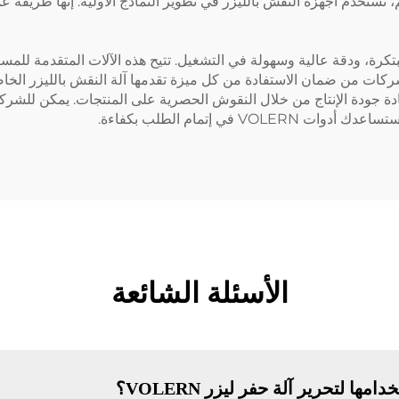
، تُستخدم أجهزة النقش بالليزر في تطوير النماذج الأولية. إنها طريقة 
 من VOLERN تصاميم سلسة ومبتكرة، ودقة عالية وسهولة في التشغيل. تتيح هذه الآلات ال
 بالليزر من VOLERN للشركات بزيادة جودة الإنتاج من خلال النقوش الحصرية على المنتج
في إتمام الطلب بكفاءة.
الأسئلة الشائعة
ا لتحرير آلة حفر ليزر VOLERN؟