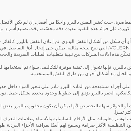
لمعاصرة، حيث يُعتبر النقش بالليزر واحدًا من أفضل، إن لم يكن الأف
كبيرة، فإن فوائد هذه التقنية عديدة: دقة محسّنة، وقت تصنيع أسرع، وت
 أي شكل من أشكال النقش اليدوي، تم إعلان النقش بالليزر كالفائز - و
.
ّن هذه الآلات الشركات من تلبية متطلبات الطلبات السريعة والحجم ال
قش بالليزر، فإنها تتحول إلى تقنية موفرة للتكاليف، سواء تم استخدامها 
 هو الحال مع أشكال أخرى من طرق النقش المستخدمة.
 على أجزاء مستهدفة من المادة. الليزر قادر على تبخير المواد داخل 
لميكانيكي، الحفر بالليزر يؤدي إلى خطوط وحدود محددة بشكل جميل دون
ت أو الجوائز سهلة التخصيص لأنها يمكن أن تكون محفورة بالليزر. بعض
ر تميزا.
لب لوشم معلومات مثل الأرقام التسلسلية والأسماء وعلامات التعرف ال
د التنظيمية الأكثر صرامة ويسمح لهم أيضًا بمراقبة الأجزاء الفردية طوال