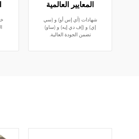
المعايير العالمية
ا
شهادات (آي إس أو) و (سي
خد
إي) و (إف دي إيه) و (ساو)
ال
تضمن الجودة العالية.