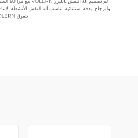
تم تصميم آلة النقش ب
والزجاج، بدقة استثنائية. تناسب آلة النقش الأنشطة الإنت
تتفوق VOLERN على المنافسة سواء كانت تصاميم مخصصة صغيرة أو نقش بالليزر لطلبات كبيرة.