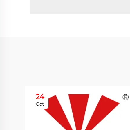
24
Oct