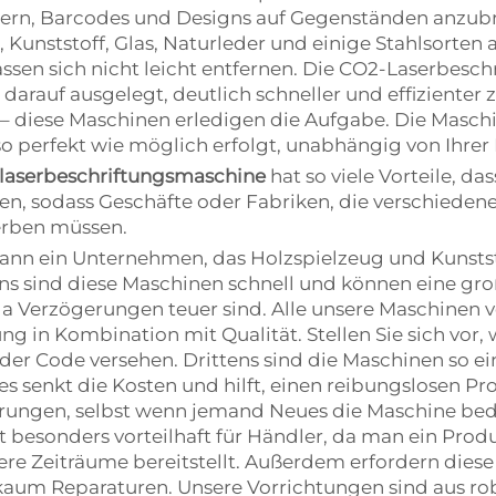
n, Barcodes und Designs auf Gegenständen anzubrin
, Kunststoff, Glas, Naturleder und einige Stahlsorten
assen sich nicht leicht entfernen. Die CO2-Laserbes
 darauf ausgelegt, deutlich schneller und effizienter
– diese Maschinen erledigen die Aufgabe. Die Maschin
o perfekt wie möglich erfolgt, unabhängig von Ihrer K
laserbeschriftungsmaschine
hat so viele Vorteile, das
iten, sodass Geschäfte oder Fabriken, die verschieden
erben müssen.
 kann ein Unternehmen, das Holzspielzeug und Kunsts
s sind diese Maschinen schnell und können eine groß
 da Verzögerungen teuer sind. Alle unsere Maschinen 
in Kombination mit Qualität. Stellen Sie sich vor, w
er Code versehen. Drittens sind die Maschinen so ein
 senkt die Kosten und hilft, einen reibungslosen Pr
rungen, selbst wenn jemand Neues die Maschine bedie
st besonders vorteilhaft für Händler, da man ein Prod
ere Zeiträume bereitstellt. Außerdem erfordern dies
n kaum Reparaturen. Unsere Vorrichtungen sind aus 