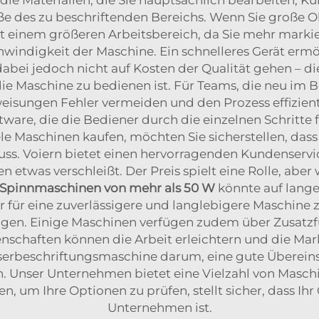
ße des zu beschriftenden Bereichs. Wenn Sie große Ob
it einem größeren Arbeitsbereich, da Sie mehr mark
indigkeit der Maschine. Ein schnelleres Gerät ermög
dabei jedoch nicht auf Kosten der Qualität gehen – d
 die Maschine zu bedienen ist. Für Teams, die neu im
eisungen Fehler vermeiden und den Prozess effizient
ware, die die Bediener durch die einzelnen Schritte fü
e Maschinen kaufen, möchten Sie sicherstellen, dass H
s. Voiern bietet einen hervorragenden Kundenservice 
n etwas verschleißt. Der Preis spielt eine Rolle, aber
 Spinnmaschinen von mehr als 50 W
könnte auf lange
r für eine zuverlässigere und langlebigere Maschine z
igen. Einige Maschinen verfügen zudem über Zusatz
nschaften können die Arbeit erleichtern und die Mark
aserbeschriftungsmaschine darum, eine gute Übere
n. Unser Unternehmen bietet eine Vielzahl von Masc
eren, um Ihre Optionen zu prüfen, stellt sicher, dass I
Unternehmen ist.