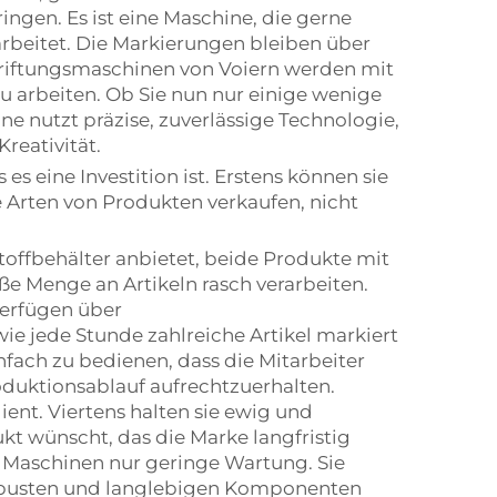
gen. Es ist eine Maschine, die gerne
 arbeitet. Die Markierungen bleiben über
chriftungsmaschinen von Voiern werden mit
 zu arbeiten. Ob Sie nun nur einige wenige
e nutzt präzise, zuverlässige Technologie,
reativität.
s es eine Investition ist. Erstens können sie
e Arten von Produkten verkaufen, nicht
toffbehälter anbietet, beide Produkte mit
e Menge an Artikeln rasch verarbeiten.
verfügen über
ie jede Stunde zahlreiche Artikel markiert
fach zu bedienen, dass die Mitarbeiter
oduktionsablauf aufrechtzuerhalten.
nt. Viertens halten sie ewig und
ukt wünscht, das die Marke langfristig
e Maschinen nur geringe Wartung. Sie
robusten und langlebigen Komponenten