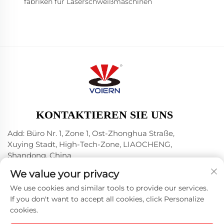
fabriken für Laserschweißmaschinen
KONTAKTIEREN SIE UNS
Add: Büro Nr. 1, Zone 1, Ost-Zhonghua Straße,
Xuying Stadt, High-Tech-Zone, LIAOCHENG,
Shandong, China
Tel.:
+86-635 8512218
We value your privacy
E-Mail:
[email protected]
We use cookies and similar tools to provide our services.
If you don't want to accept all cookies, click Personalize
cookies.
Urheberrecht © 2024 Liaocheng Voiern Laser