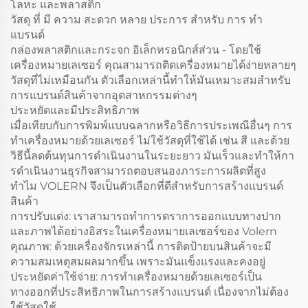
โลหะ และพลาสติก
วัสดุ ที่ มี ความ สะดวก หลาย ประการ สําหรับ การ ทํา
แบรนด์
กล่องพลาสติกและกระจก อิเล็กทรอนิกส์ส่วน - โดยใช้
เครื่องหมายเลเซอร์ คุณสามารถติดเครื่องหมายได้ง่ายหลายๆ
วัสดุที่ไม่เหมือนกัน ตัวเลือกเหล่านี้ทําให้มันเหมาะสมสําหรับ
การแบรนด์สินค้าจากอุตสาหกรรมต่างๆ
ประหยัดและมีประสิทธิภาพ
เมื่อเทียบกับการพิมพ์แบบฉลากหรือวิธีการประเพณีอื่นๆ การ
ทําเครื่องหมายด้วยเลเซอร์ ไม่ใช้วัสดุที่ใช้ได้ เช่น สี และด้วย
วิธีนี้ลดต้นทุนการดําเนินงานในระยะยาว มันเร็วและทําให้กา
รดําเนินงานธุรกิจสามารถตอบสนองภาระการผลิตที่สูง
ทําไม VOLERN จึงเป็นตัวเลือกที่ดีสําหรับการสร้างแบรนด์
สินค้า
การปรับแต่ง: เราสามารถทําการตราการออกแบบทางปาก
และภาพได้อย่างอิสระในเครื่องหมายเลเซอร์ของ Volern
คุณภาพ: ด้วยเครื่องจักรเหล่านี้ การติดป้ายบนสินค้าจะมี
ความสมเหตุสมผลมากขึ้น เพราะมันแข็งแรงและคงอยู่
ประหยัดค่าใช้จ่าย: การทําเครื่องหมายด้วยเลเซอร์เป็น
ทางออกที่ประสิทธิภาพในการสร้างแบรนด์ เนื่องจากไม่ต้อง
ใช้วัสดุใช้