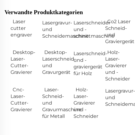
Verwandte Produktkategorien
Laser
Co2 Laser
Lasergravur-
Laserschneider
cutter
Schneid-
und
und -
engraver
und
Schneidemaschine
schnittmaschine
Graviergerät
Desktop-
Desktop-
Holz-
Laserschneid-
Laser-
Laserschneid-
Laser-
und -
Cutter-
und
Gravierer
graviergerät
Gravierer
Gravurgerät
und -
für Holz
Schneider
Cnc-
Laser-
Holz-
Lasergravur-
Laser-
Schneid-
Laser-
und
Cutter-
und
Gravierer
Schneidema
Gravierer
Gravurmaschine
und -
für Metall
Schneider