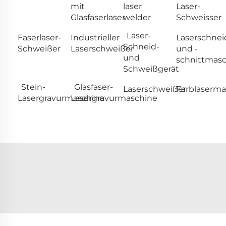
mit
laser
Laser-
Glasfaserlaser
welder
Schweisser
Laser-
Faserlaser-
Industrieller
Laserschnei
Schneid-
Schweißer
Laserschweißer
und -
und
schnittmas
Schweißgerät
Stein-
Glasfaser-
Laserschweißer
Farblaserm
Lasergravurmaschine
Lasergravurmaschine