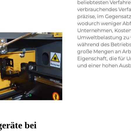
beliebtesten Verfahren
verbrauchendes Verfah
präzise, im Gegensatz
wodurch weniger Abfal
Unternehmen, Kosten 
Umweltbelastung zu v
während des Betriebs 
große Mengen an Arbei
Eigenschaft, die für
und einer hohen Aus
eräte bei