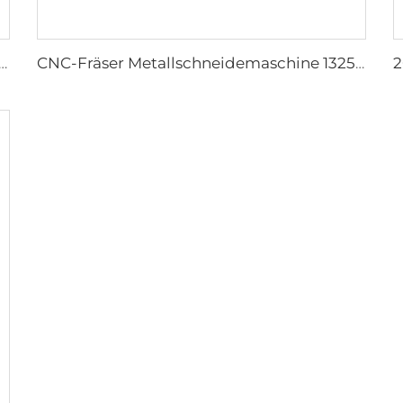
 zum Lasergravurieren und Schneiden 1080
CNC-Fräser Metallschneidemaschine 1325 Holz-CNC-Fräser 3-Achsen-CNC-Fräsmaschine